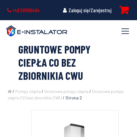
+48 501106464
Zaloguj się/Zarejestruj
GRUNTOWE POMPY
CIEPŁA CO BEZ
ZBIORNIKIA CWU
/
Pompy ciepła
/
Gruntowe pompy ciepła
/
Gruntowe pompy
ciepła CO bez zbiornikia CWU
/ Strona 2