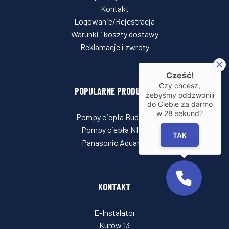
Kontakt
Logowanie/Rejestracja
Warunki i koszty dostawy
Reklamacje i zwroty
Cześć!
Czy chcesz,
POPULARNE PRODUKTY
żebyśmy oddzwonili
do Ciebie za darmo
w
28
sekund?
Pompy ciepła Buderus
Pompy ciepła NIBE
TAK
Panasonic Aquarea
KONTAKT
E-Instalator
Kurów 13