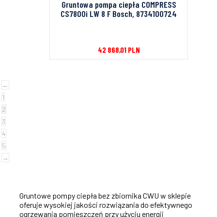
Gruntowa pompa ciepła COMPRESS
CS7800i LW 8 F Bosch, 8734100724
42 868,01
PLN
←
1
2
3
4
5
→
Gruntowe pompy ciepła bez zbiornika CWU w sklepie
oferuje wysokiej jakości rozwiązania do efektywnego
ogrzewania pomieszczeń przy użyciu energii