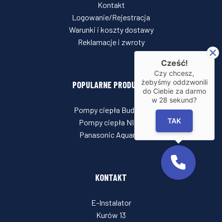
Kontakt
Logowanie/Rejestracja
Warunki i koszty dostawy
Reklamacje i zwroty
Cześć!
Czy chcesz,
żebyśmy oddzwonili
POPULARNE PRODUKTY
do Ciebie za darmo
w
28
sekund?
Pompy ciepła Buderus
TAK
Pompy ciepła NIBE
Panasonic Aquarea
KONTAKT
E-Instalator
Kurów 13