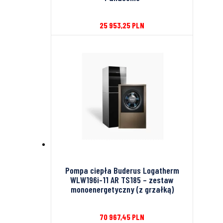
25 953,25
PLN
Pompa ciepła Buderus Logatherm
WLW196i-11 AR TS185 – zestaw
monoenergetyczny (z grzałką)
70 967,45
PLN