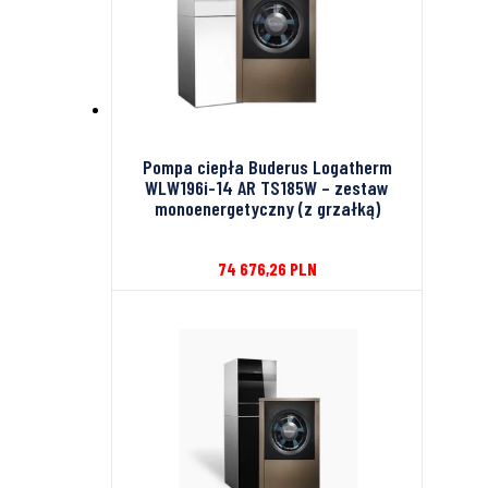
Pompa ciepła Buderus Logatherm
WLW196i-14 AR TS185W – zestaw
monoenergetyczny (z grzałką)
74 676,26
PLN