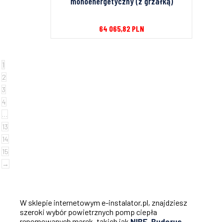
monoenergetyczny (z grzałką)
64 065,82
PLN
1
2
3
4
…
13
14
15
→
W sklepie internetowym e-instalator.pl, znajdziesz
szeroki wybór powietrznych pomp ciepła
renomowanych marek, takich jak
NIBE
,
Buderus
,