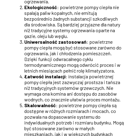
ogrzewania.
Ekologiczność
: powietrzne pompy ciepła nie
spalają paliw kopalnych, nie emitują
bezpośrednio żadnych substancji szkodliwych
dla środowiska. Są bardziej przyjazne dla natury
niż tradycyjne systemy ogrzewania oparte na
gazie, oleju lub węglu.
Uniwersalność zastosowań
: powietrzne
pompy ciepła mogą być stosowane zarówno do
ogrzewania, jak i chłodzenia pomieszczeń.
Dzięki funkcji odwracalnego cyklu
termodynamicznego mogą odwrócić proces i w
letnich miesiącach pełnić rolę klimatyzatora.
Łatwość instalacji
: instalacja powietrznej
pompy ciepła jest zazwyczaj prostsza i tańsza
niż tradycyjnych systemów grzewczych. Nie
wymaga ona komina ani dostępu do zasobów
wodnych, co znacznie ułatwia proces montażu.
Skalowalność
: powietrzne pompy ciepła są
dostępne w różnych rozmiarach i mocach, co
pozwala na dopasowanie systemu do
indywidualnych potrzeb i rozmiaru budynku. Mogą
być stosowane zarówno w małych
mieszkaniach, jak i w większych budynkach