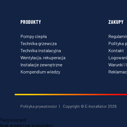
PRODUKTY
ZAKUPY
Pompy ciepła
Regulami
Technika grzewcza
Polityka 
Technika instalacyjna
Kontakt
Wentylacja, rekuperacja
Logowani
Instalacje zewnętrzne
Warunki i
Kompendium wiedzy
Reklamacj
Polityka prywatności
|
Copyright © E‑Installator 2026
Twój koszyk
0
Brak produktów w koszyku!