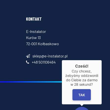
KONTAKT
E-Instalator
Kurów 13
72-001 Kołbaskowo
sklep@e-instalator.pl
+48 501106464
Cześć!
Czy chcesz,
żebyśmy oddzwonili
do Ciebie za darmo
w
28
sekund?
TAK