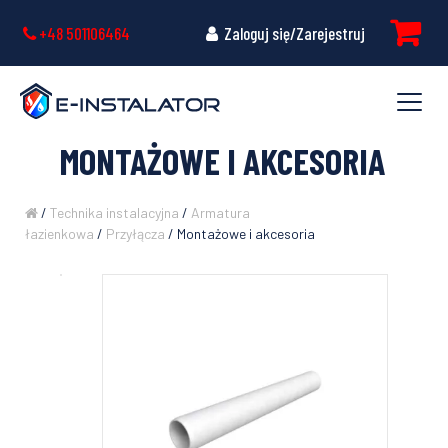
+48 501106464
Zaloguj się/Zarejestruj
MONTAŻOWE I AKCESORIA
/
Technika instalacyjna
/
Armatura
łazienkowa
/
Przyłącza
/ Montażowe i akcesoria