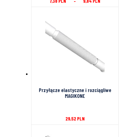
7,38
PLN
–
9,84
PLN
Przyłącze elastyczne i rozciągliwe
MAGIKONE
29,52
PLN