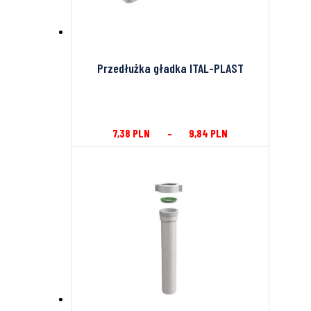
Przedłużka gładka ITAL-PLAST
7,38
PLN
–
9,84
PLN