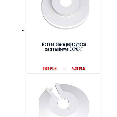
Rozeta biała pojedyncza
zatrzaskowa EXPORT
3,08
PLN
–
4,31
PLN