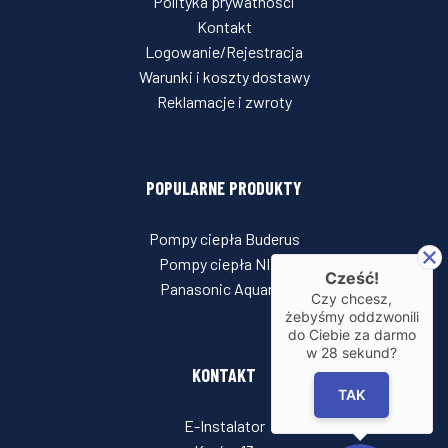
Polityka prywatności
Kontakt
Logowanie/Rejestracja
Warunki i koszty dostawy
Reklamacje i zwroty
POPULARNE PRODUKTY
Pompy ciepła Buderus
Pompy ciepła NIBE
Cześć!
Panasonic Aquarea
Czy chcesz,
żebyśmy oddzwonili
do Ciebie za darmo
w
28
sekund?
KONTAKT
TAK
E-Instalator