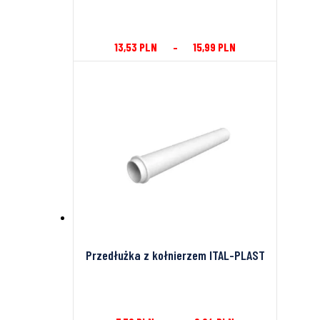
13,53
PLN
–
15,99
PLN
Przedłużka z kołnierzem ITAL-PLAST