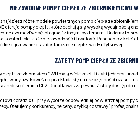
NIEZAWODNE POMPY CIEPŁA ZE ZBIORNIKIEM CWU W
 znajdziesz różne modele powietrznych pomp ciepła ze zbiornikie
 oferuje pompy ciepła, które cechują się wysoką wydajnością en
gentne czy możliwość integracji z innymi systemami. Buderus to pr
lko komfort, ale także niezawodność i trwałość. Panasonic z kolei 
ędne ogrzewanie oraz dostarczanie ciepłej wody użytkowej.
ZATETY POMP CIEPŁA ZE ZBIORN
ciepła ze zbiornikiem CWU mają wiele zalet. Dzięki jednemu urząd
płej wody użytkowej, co przekłada się na oszczędności czasu i mi
raz redukcję emisji CO2. Dodatkowo, zapewniają stały dostęp do 
gotowi doradzić Ci przy wyborze odpowiedniej powietrznej pompy ci
zeby. Oferujemy konkurencyjne ceny, szybką dostawę i profesjona