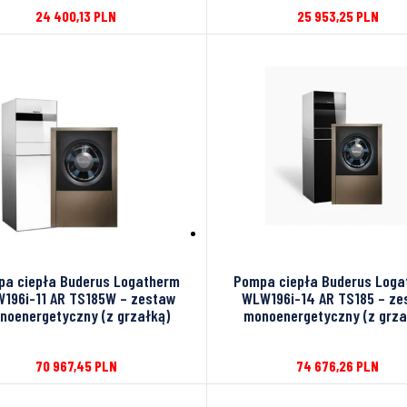
24 400,13
PLN
25 953,25
PLN
a ciepła Buderus Logatherm
Pompa ciepła Buderus Log
196i-11 AR TS185W – zestaw
WLW196i-14 AR TS185 – ze
noenergetyczny (z grzałką)
monoenergetyczny (z grza
70 967,45
PLN
74 676,26
PLN