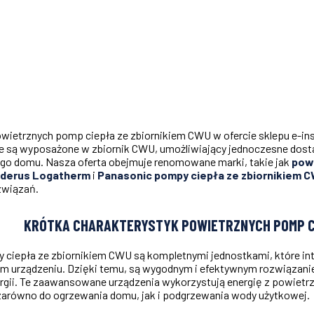
wietrznych pomp ciepła ze zbiornikiem CWU w ofercie sklepu e-inst
e są wyposażone w zbiornik CWU, umożliwiający jednoczesne dosta
go domu. Nasza oferta obejmuje renomowane marki, takie jak
pow
uderus Logatherm
i
Panasonic pompy ciepła ze zbiornikiem 
związań.
KRÓTKA CHARAKTERYSTYK POWIETRZNYCH POMP CI
ciepła ze zbiornikiem CWU są kompletnymi jednostkami, które inte
ym urządzeniu. Dzięki temu, są wygodnym i efektywnym rozwiązan
gii. Te zaawansowane urządzenia wykorzystują energię z powietrza 
arówno do ogrzewania domu, jak i podgrzewania wody użytkowej.