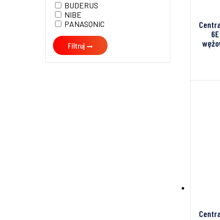
BUDERUS
NIBE
PANASONIC
Centr
6E
wężow
Filtruj
Centr