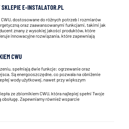
 SKLEPIE E-INSTALATOR.PL
m CWU, dostosowane do różnych potrzeb i rozmiarów
ergetyczną oraz zaawansowanymi funkcjami, takimi jak
oducent znany z wysokiej jakości produktów, które
oferuje innowacyjne rozwiązania, które zapewniają
IKIEM CWU
zeniu, spełniają dwie funkcje: ogrzewanie oraz
ejsca. Są energooszczędne, co pozwala na obniżenie
ciepłej wody użytkowej, nawet przy większym
epła ze zbiornikiem CWU, która najlepiej spełni Twoje
lną obsługę. Zapewniamy również wsparcie