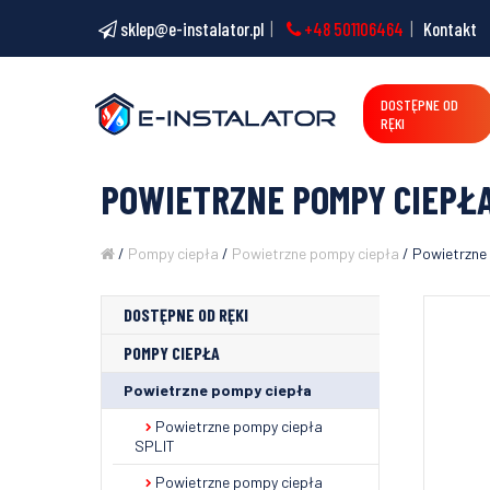
sklep@e-instalator.pl
+48 501106464
Kontakt
DOSTĘPNE OD
RĘKI
POWIETRZNE POMPY CIEPŁA
/
Pompy ciepła
/
Powietrzne pompy ciepła
/ Powietrzne
DOSTĘPNE OD RĘKI
POMPY CIEPŁA
Powietrzne pompy ciepła
Powietrzne pompy ciepła
SPLIT
Powietrzne pompy ciepła