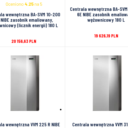
Oceniono
4.25
na 5
Centrala wewnętrzna BA-SVM
ala wewnętrzna BA-SVM 10-200
6E NIBE zasobnik emaliow
 NIBE zasobnik emaliowany,
wężownicowy 180 L
nicowy (licznik energii) 180 L
19 626,19
PLN
20 156,63
PLN
ala wewnętrzna VVM 225 R NIBE
Centrala wewnętrzna VVM 31