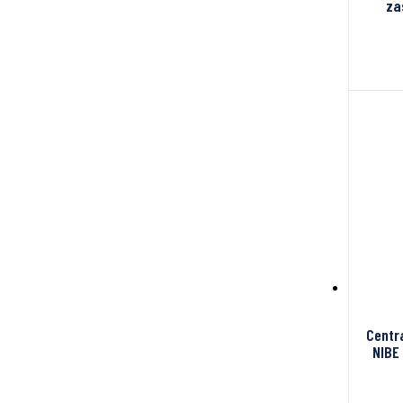
za
Centr
NIBE