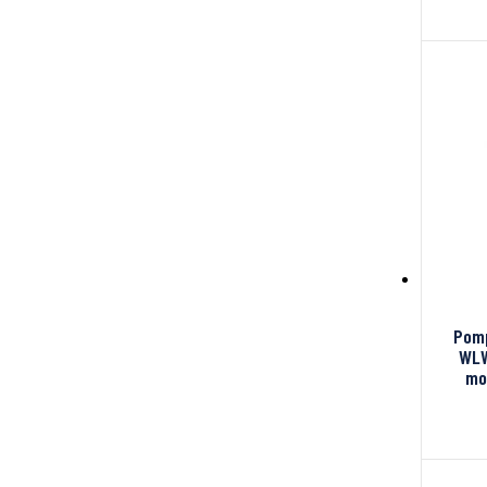
Pomp
WLW
mo