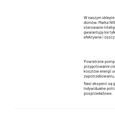
W naszym sklepie
domów. Marka NIBE
sterowanie inteli
gwarantują nie ty
efektywne i oszcz
Powietrzne pompy 
przygotowanie cie
kosztów energii o
zapotrzebowaniu.
Nasi eksperci są 
indywidualne potr
posprzedażowe.