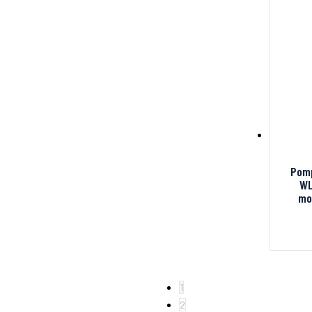
Pomp
WL
mo
1
2