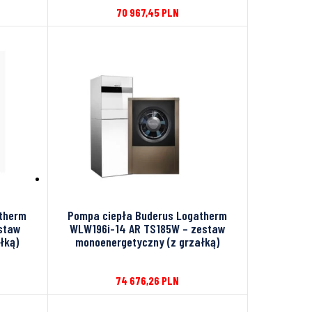
70 967,45
PLN
atherm
Pompa ciepła Buderus Logatherm
staw
WLW196i-14 AR TS185W – zestaw
łką)
monoenergetyczny (z grzałką)
74 676,26
PLN