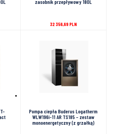
80L
zasobnik przepływowy 180L
32 356,69
PLN
IT-
Pompa ciepła Buderus Logatherm
act
WLW196i-11 AR TS185 – zestaw
monoenergetyczny (z grzałką)