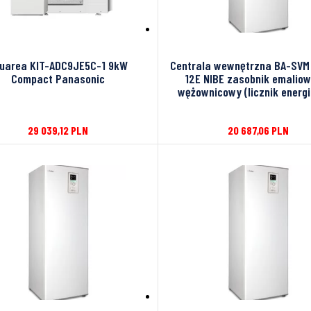
uarea KIT-ADC9JE5C-1 9kW
Centrala wewnętrzna BA-SVM
Compact Panasonic
12E NIBE zasobnik emalio
wężownicowy (licznik energii
29 039,12
PLN
20 687,06
PLN