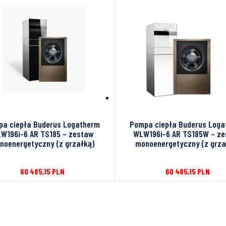
a ciepła Buderus Logatherm
Pompa ciepła Buderus Log
W196i-6 AR TS185 – zestaw
WLW196i-6 AR TS185W – z
noenergetyczny (z grzałką)
monoenergetyczny (z grza
60 485,15
PLN
60 485,15
PLN