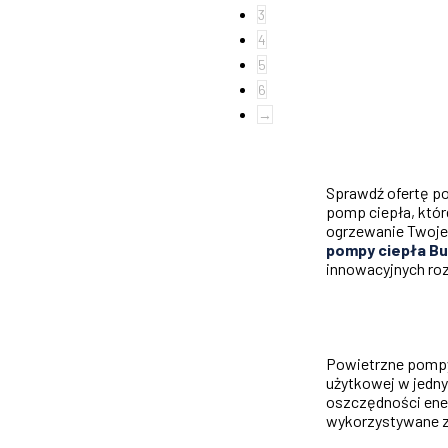
3
4
5
6
→
Sprawdź ofertę po
pomp ciepła, któr
ogrzewanie Twoje
pompy ciepła B
innowacyjnych ro
Powietrzne pompy 
użytkowej w jedn
oszczędności ener
wykorzystywane z