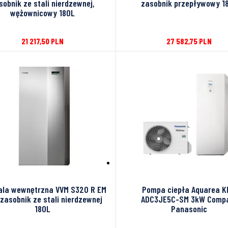
sobnik ze stali nierdzewnej,
zasobnik przepływowy 1
wężownicowy 180L
21 217,50
PLN
27 582,75
PLN
ala wewnętrzna VVM S320 R EM
Pompa ciepła Aquarea K
 zasobnik ze stali nierdzewnej
ADC3JE5C-SM 3kW Comp
180L
Panasonic