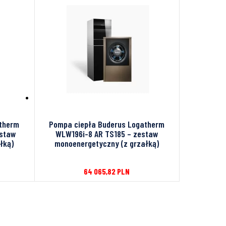
atherm
Pompa ciepła Buderus Logatherm
estaw
WLW196i-8 AR TS185 – zestaw
łką)
monoenergetyczny (z grzałką)
64 065,82
PLN