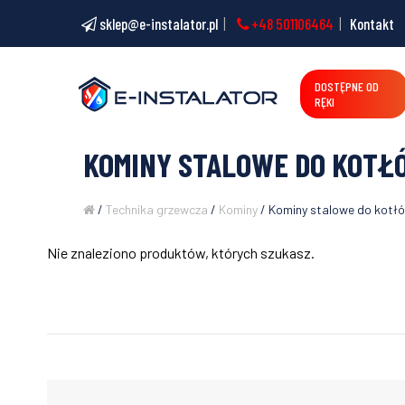
sklep@e-instalator.pl
+48 501106464
Kontakt
DOSTĘPNE OD
RĘKI
KOMINY STALOWE DO KOTŁ
/
Technika grzewcza
/
Kominy
/ Kominy stalowe do kotłó
Nie znaleziono produktów, których szukasz.