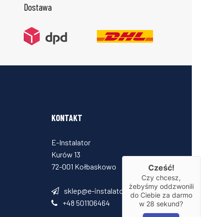
Dostawa
KONTAKT
E-Instalator
Kurów 13
72-001 Kołbaskowo
Cześć!
Czy chcesz,
żebyśmy oddzwonili
sklep@e-instalator.pl
do Ciebie za darmo
+48 501106464
w
28
sekund?