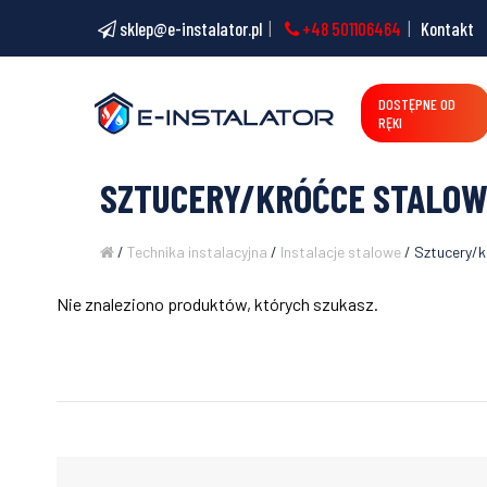
sklep@e-instalator.pl
+48 501106464
Kontakt
DOSTĘPNE OD
RĘKI
SZTUCERY/KRÓĆCE STALO
/
Technika instalacyjna
/
Instalacje stalowe
/ Sztucery/k
Nie znaleziono produktów, których szukasz.