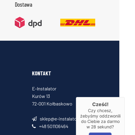
Dostawa
KONTAKT
E-Instalator
Kurów 13
72-001 Kołbaskowo
Cześć!
Czy chcesz,
żebyśmy oddzwonili
sklep@e-instalator.pl
do Ciebie za darmo
+48 501106464
w
28
sekund?