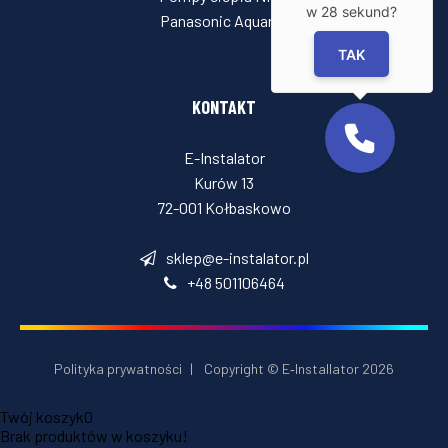
w
28
sekund?
Panasonic Aquarea
TAK
KONTAKT
E-Instalator
Kurów 13
72-001 Kołbaskowo
sklep@e-instalator.pl
+48 501106464
Polityka prywatności
|
Copyright © E‑Installator 2026
Twój koszyk
0
Brak produktów w koszyku!