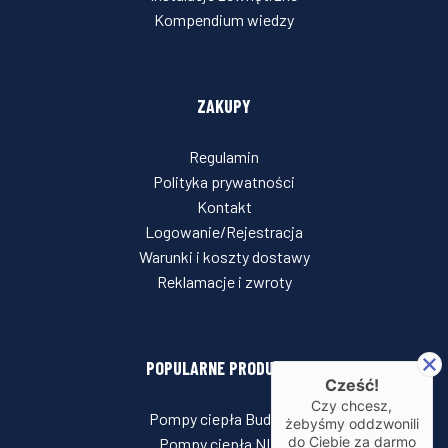
Kompendium wiedzy
ZAKUPY
Regulamin
Polityka prywatności
Kontakt
Logowanie/Rejestracja
Warunki i koszty dostawy
Reklamacje i zwroty
POPULARNE PRODUKTY
Cześć!
Czy chcesz,
Pompy ciepła Buderus
żebyśmy oddzwonili
do Ciebie za darmo
Pompy ciepła NIBE