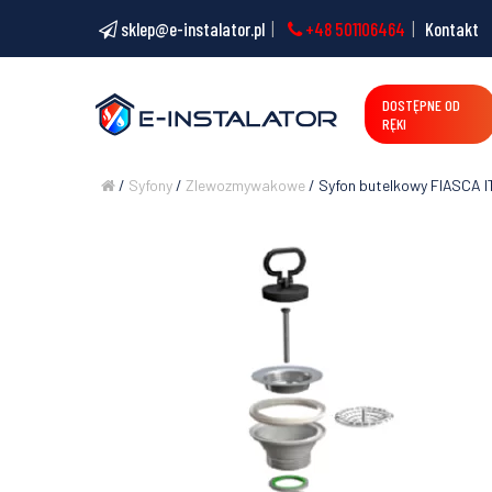
sklep@e-instalator.pl
+48 501106464
Kontakt
DOSTĘPNE OD
RĘKI
/
Syfony
/
Zlewozmywakowe
/ Syfon butelkowy FIASCA