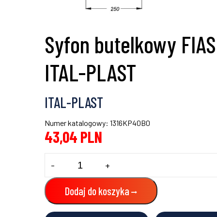
Syfon butelkowy FIA
ITAL-PLAST
ITAL-PLAST
Numer katalogowy: 1316KP40B0
43,04
PLN
ilość
-
+
Syfon
butelkowy
FIASCA
Dodaj do koszyka
ITAL-
PLAST