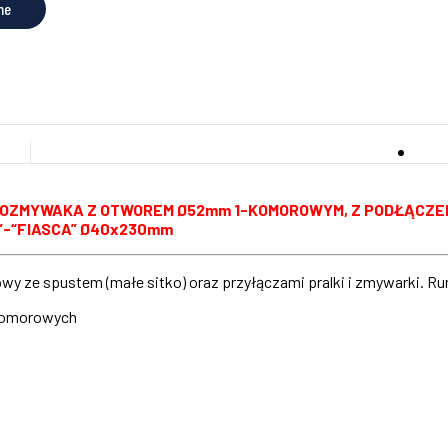
ne
OZMYWAKA Z OTWOREM Ø52mm 1-KOMOROWYM, Z PODŁĄCZENI
”-“FIASCA” Ø40x230mm
 ze spustem (małe sitko) oraz przyłączami pralki i zmywarki. 
komorowych