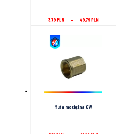
3,79
PLN
–
49,79
PLN
Mufa mosiężna GW