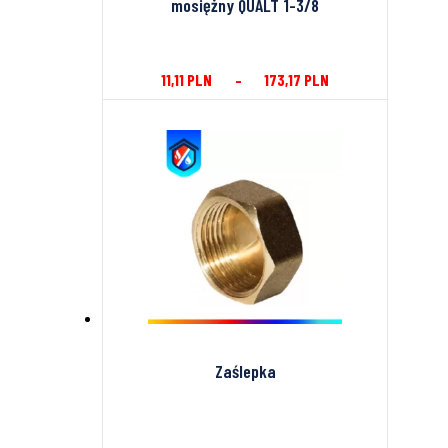
mosiężny QUALT 1-3/8
11,11
PLN
–
173,17
PLN
Zaślepka