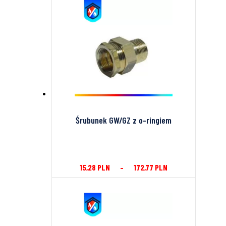
Śrubunek GW/GZ z o-ringiem
15,28
PLN
–
172,77
PLN