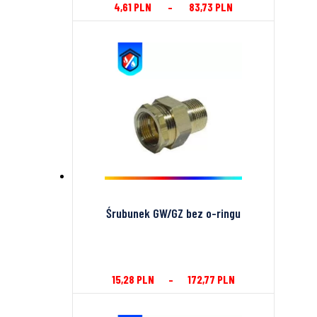
4,61
PLN
–
83,73
PLN
Śrubunek GW/GZ bez o-ringu
15,28
PLN
–
172,77
PLN