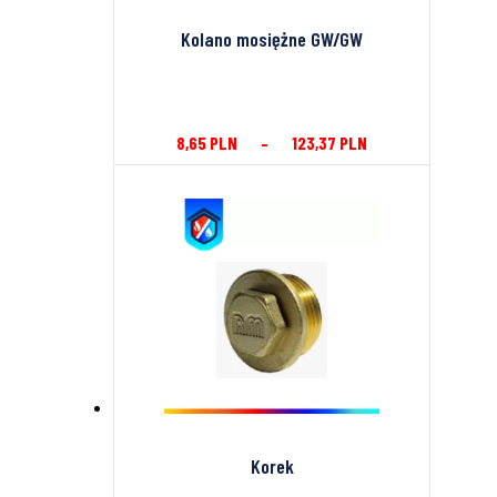
Kolano mosiężne GW/GW
8,65
PLN
–
123,37
PLN
Korek