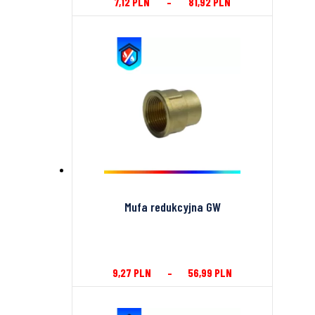
7,12
PLN
–
81,92
PLN
Mufa redukcyjna GW
9,27
PLN
–
56,99
PLN