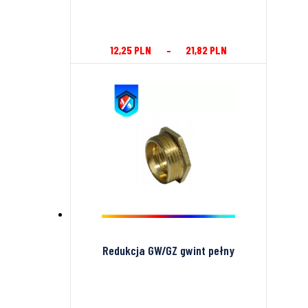
12,25
PLN
–
21,82
PLN
Redukcja GW/GZ gwint pełny