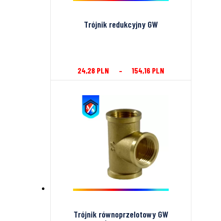
Trójnik redukcyjny GW
24,28
PLN
–
154,16
PLN
Trójnik równoprzelotowy GW