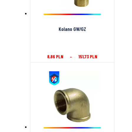
Kolano GW/GZ
8,86
PLN
–
151,73
PLN