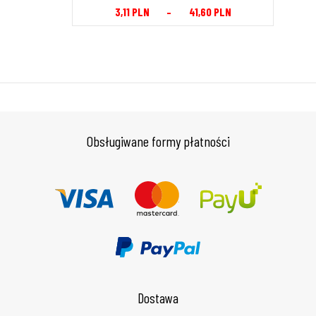
3,11
PLN
–
41,60
PLN
Obsługiwane formy płatności
Dostawa