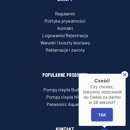
Regulamin
Polityka prywatności
Kontakt
Logowanie/Rejestracja
Warunki i koszty dostawy
Reklamacje i zwroty
POPULARNE PRODUKTY
Cześć!
Czy chcesz,
Pompy ciepła Buderus
żebyśmy oddzwonili
Pompy ciepła NIBE
do Ciebie za darmo
w
28
sekund?
Panasonic Aquarea
TAK
KONTAKT