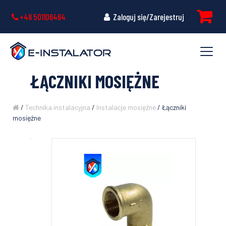
+48 501106464
Zaloguj się/Zarejestruj
ŁĄCZNIKI MOSIĘŻNE
/
Technika instalacyjna
/
Instalacje mosiężne
/ Łączniki
mosiężne