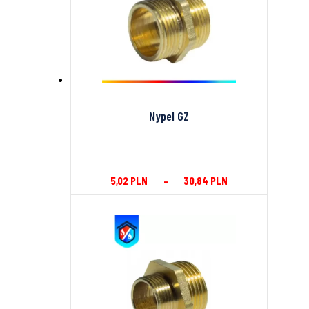
Nypel GZ
5,02
PLN
–
30,84
PLN