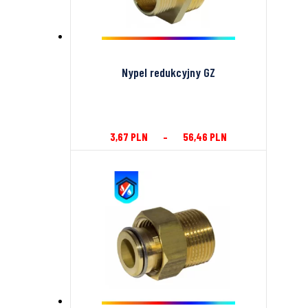
Nypel redukcyjny GZ
3,67
PLN
–
56,46
PLN