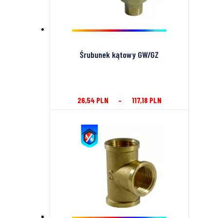
Śrubunek kątowy GW/GZ
26,54
PLN
–
117,18
PLN