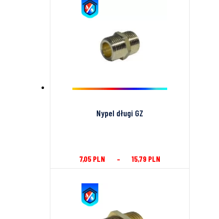
Nypel długi GZ
7,05
PLN
–
15,79
PLN