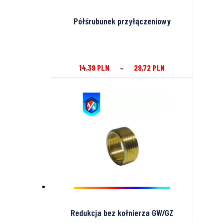
Półśrubunek przyłączeniowy
14,39
PLN
–
29,72
PLN
Redukcja bez kołnierza GW/GZ