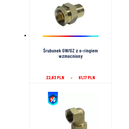
Śrubunek GW/GZ z o-ringiem
wzmocniony
22,83
PLN
–
61,17
PLN