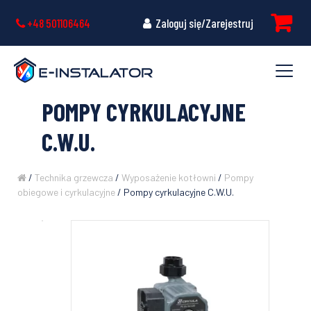
+48 501106464
Zaloguj się/Zarejestruj
POMPY CYRKULACYJNE
C.W.U.
/
Technika grzewcza
/
Wyposażenie kotłowni
/
Pompy
obiegowe i cyrkulacyjne
/ Pompy cyrkulacyjne C.W.U.