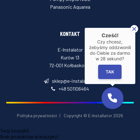
Panasonic Aquarea
KONTAKT
Cześć!
Czy chcesz,
żebyśmy oddzwonili
E-Instalator
do Ciebie za darmo
Kurów 13
w
28
sekund?
72-001 Kołbaskowo
TAK
sklep@e-instalator.pl
+48 501106464
Polityka prywatności
|
Copyright © E‑Installator 2026
Twój koszyk
0
Brak produktów w koszyku!