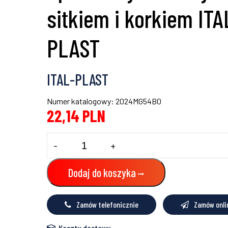
sitkiem i korkiem ITA
PLAST
ITAL-PLAST
Numer katalogowy: 2024MG54B0
22,14
PLN
ilość
-
+
Spust
umywalkowy
z
Dodaj do koszyka
sitkiem
i
korkiem
Zamów telefonicznie
Zamów onli
ITAL-
PLAST