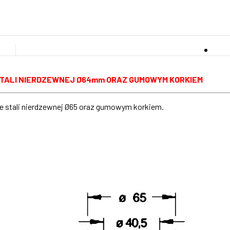
E STALI NIERDZEWNEJ Ø64mm ORAZ GUMOWYM KORKIEM
ze stali nierdzewnej Ø65 oraz gumowym korkiem.