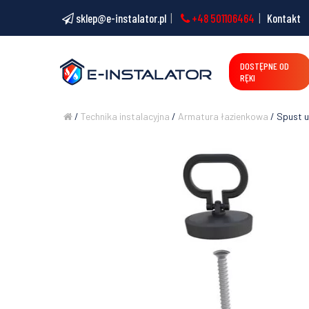
sklep@e-instalator.pl
+48 501106464
Kontakt
DOSTĘPNE OD
RĘKI
/
Technika instalacyjna
/
Armatura łazienkowa
/ Spust u