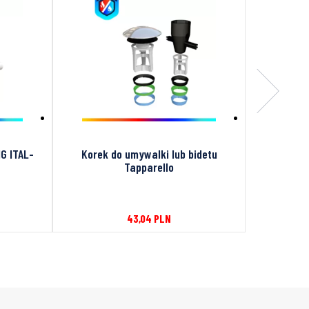
G ITAL-
Korek do umywalki lub bidetu
Napowietr
Tapparello
43,04
PLN