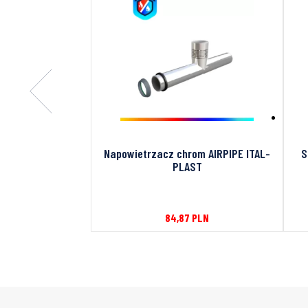
ki lub bidetu
Napowietrzacz chrom AIRPIPE ITAL-
S
ello
PLAST
PLN
84,87
PLN