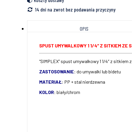
Koszty dostawy
14 dni na zwrot bez podawania przyczyny
OPIS
SPUST UMYWALKOWY 1 1/4″ Z SITKIEM Z
“SIMPLEX” spust umywalkowy 1 1/4″ z sitkiem 
ZASTOSOWANIE
: do umywalki lub bidetu
MATERIAŁ
: PP + stal nierdzewna
KOLOR
: biały/chrom