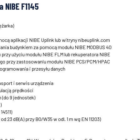
a NIBE F1145
ężarka)
ocą aplikacji NIBE Uplink lub witryny nibeuplink.com
zania budynkiem za pomocą modułu NIBE MODBUS 40
 przy użyciu modułu NIBE FLM lub rekuperatora NIBE
ego przy zastosowaniu modułu NIBE PCS/PCM/HPAC
ogramowania i przesyłu danych
sport i serwis urządzenia
ulacją prędkości
(do 9 jednostek)
)
14511)
od 23 dB(A) przy B0/W35 w odl. 1 m wg EN 11203)