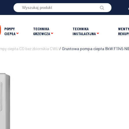
POMPY
TECHNIKA
TECHNIKA
WENTY
CIEPŁA
GRZEWCZA
INSTALACYJNA
REKUP
py ciepła CO bez zbiornikia CWU
/ Gruntowa pompa ciepła 8kW F1145 NI