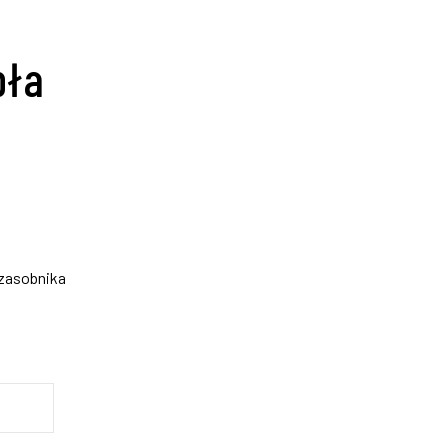
pła
zasobnika