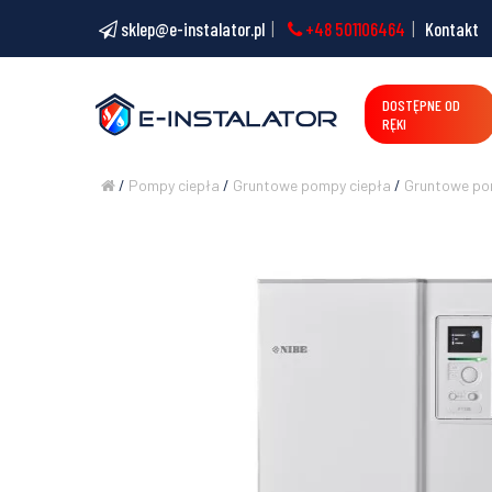
sklep@e-instalator.pl
+48 501106464
Kontakt
DOSTĘPNE OD
RĘKI
/
Pompy ciepła
/
Gruntowe pompy ciepła
/
Gruntowe pom