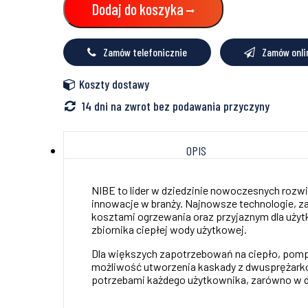
ciepła
Dodaj do koszyka
8kW
F1145
NIBE
Zamów telefonicznie
Zamów onli
Koszty dostawy
14 dni na zwrot bez podawania przyczyny
OPIS
NIBE to lider w dziedzinie nowoczesnych roz
innowacje w branży. Najnowsze technologie, z
kosztami ogrzewania oraz przyjaznym dla uż
zbiornika ciepłej wody użytkowej.
Dla większych zapotrzebowań na ciepło, pompy
możliwość utworzenia kaskady z dwusprężarkow
potrzebami każdego użytkownika, zarówno w do