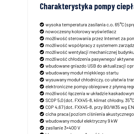
Charakterystyka pompy ciepł
wysoka temperatura zasilania c.o. 65°C (spr
nowoczesny kolorowy wyświetlacz
możliwość sterowania przez Internet za pom
możliwość współpracy z systemem zarząd
możliwość wentylacji mechanicznej budynku
możliwość chłodzenia pasywnego/ aktywn
wbudowane gniazdo USB do aktualizacji opr
wbudowany moduł miękkiego startu
wysuwany moduł chłodniczy, co ułatwia tran
elektroniczne pompy obiegowe z płynną reg
możliwość łączenia w układzie kaskadowym 
SCOP 5,0 (dot. FXX45-8, klimat chłodny, 35°C
COP 4,67 (dot. FXX45-8, przy B0/W35 wg EN 
cicha praca (poziom ciśnienia akustycznego 
wbudowany moduł elektryczny 9 kW
zasilanie 3×400 V