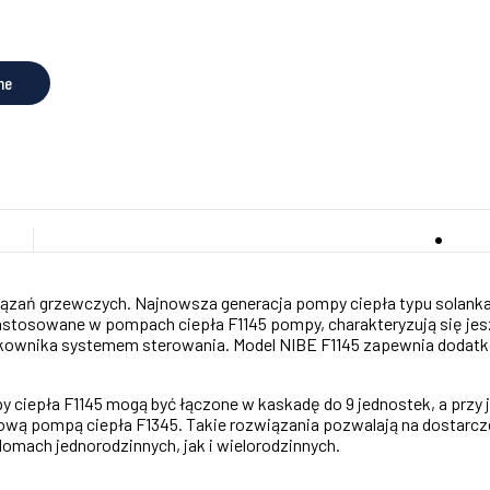
ne
wiązań grzewczych. Najnowsza generacja pompy ciepła typu solan
astosowane w pompach ciepła F1145 pompy, charakteryzują się je
ytkownika systemem sterowania. Model NIBE F1145 zapewnia doda
 ciepła F1145 mogą być łączone w kaskadę do 9 jednostek, a przy
ą pompą ciepła F1345. Takie rozwiązania pozwalają na dostarczen
mach jednorodzinnych, jak i wielorodzinnych.