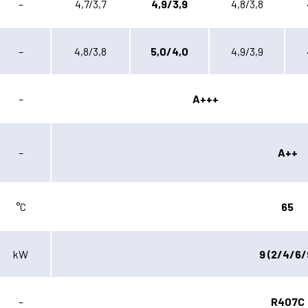
–
4,7/3,7
4,9/3,9
4,8/3,8
–
4,8/3,8
5,0/4,0
4,9/3,9
–
A+++
–
A++
°C
65
kW
9 (2/4/6/
–
R407C