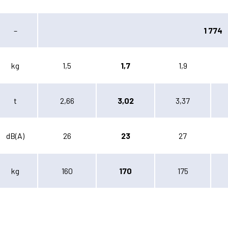
–
1 774
kg
1,5
1,7
1,9
t
2,66
3,02
3,37
dB(A)
26
23
27
kg
160
170
175