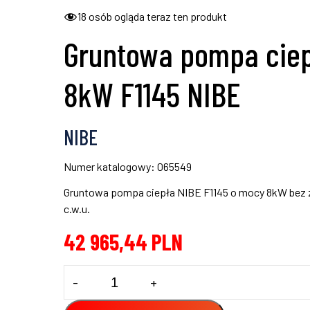
18
osób ogląda teraz ten produkt
Gruntowa pompa cie
8kW F1145 NIBE
NIBE
Numer katalogowy: 065549
Gruntowa pompa ciepła NIBE F1145 o mocy 8kW bez 
c.w.u.
42 965,44
PLN
ilość
-
+
Gruntowa
pompa