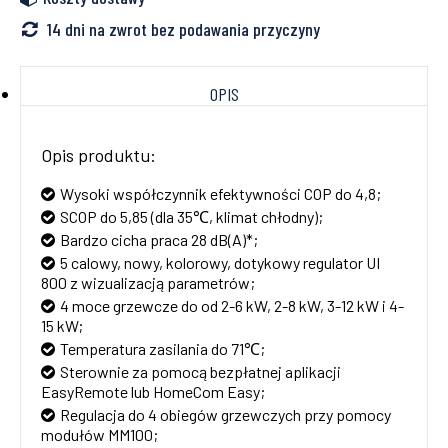
14 dni na zwrot bez podawania przyczyny
OPIS
Opis produktu:
Wysoki współczynnik efektywności COP do 4,8;
SCOP do 5,85 (dla 35℃, klimat chłodny);
Bardzo cicha praca 28 dB(A)*;
5 calowy, nowy, kolorowy, dotykowy regulator UI
800 z wizualizacją parametrów;
4 moce grzewcze do od 2-6 kW, 2-8 kW, 3-12 kW i 4-
15 kW;
Temperatura zasilania do 71℃;
Sterownie za pomocą bezpłatnej aplikacji
EasyRemote lub HomeCom Easy;
Regulacja do 4 obiegów grzewczych przy pomocy
modułów MM100;