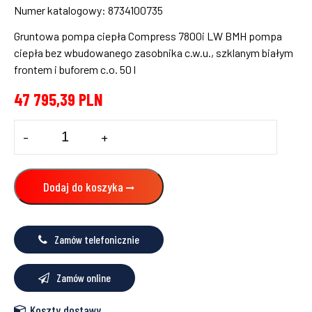
Numer katalogowy: 8734100735
Gruntowa pompa ciepła Compress 7800i LW BMH pompa
ciepła bez wbudowanego zasobnika c.w.u., szklanym białym
frontem i buforem c.o. 50 l
47 795,39
PLN
ilość
-
+
Gruntowa
pompa
ciepła
COMPRESS
Dodaj do koszyka
CS7800i
LW
6
BHM
Zamów telefonicznie
Bosch,
8734100735
Zamów online
Koszty dostawy