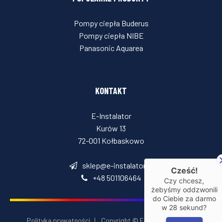
Pompy ciepła Buderus
Pompy ciepła NIBE
Panasonic Aquarea
KONTAKT
E-Instalator
Kurów 13
72-001 Kołbaskowo
sklep@e-instalator.pl
Cześć!
+48 501106464
Czy chcesz,
żebyśmy oddzwonili
do Ciebie za darmo
w
28
sekund?
Polityka prywatności
|
Copyright © E‑Installator 2026