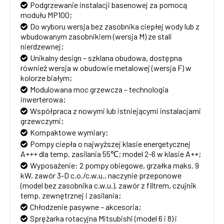
Podgrzewanie instalacji basenowej za pomocą
modułu MP100;
Do wyboru wersja bez zasobnika ciepłej wody lub z
wbudowanym zasobnikiem (wersja M) ze stali
nierdzewnej;
Unikalny design – szklana obudowa, dostępna
również wersja w obudowie metalowej (wersja F) w
kolorze białym;
Modulowana moc grzewcza – technologia
inwerterowa;
Współpraca z nowymi lub istniejącymi instalacjami
grzewczymi;
Kompaktowe wymiary;
Pompy ciepła o najwyższej klasie energetycznej
A+++ dla temp. zasilania 55℃; model 2-6 w klasie A++;
Wyposażenie: 2 pompy obiegowe, grzałka maks. 9
kW, zawór 3-D c.o./c.w.u., naczynie przeponowe
(model bez zasobnika c.w.u.), zawór z filtrem, czujnik
temp. zewnętrznej i zasilania;
Chłodzenie pasywne – akcesoria;
Sprężarka rotacyjna Mitsubishi (model 6 i 8) i