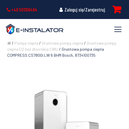
+48 501106464
Zaloguj się/Zarejestruj
/
Pompy ciepła
/
Gruntowe pompy ciepła
/
Gruntowe pompy
ciepła CO bez zbiornikia CWU
/ Gruntowa pompa ciepła
COMPRESS CS7800i LW 6 BHM Bosch, 8734100735