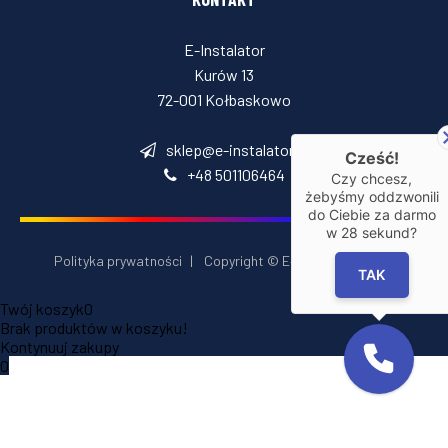
E-Instalator
Kurów 13
72-001 Kołbaskowo
sklep@e-instalator.pl
Cześć!
+48 501106464
Czy chcesz,
żebyśmy oddzwonili
do Ciebie za darmo
w
28
sekund?
Polityka prywatności
|
Copyright © E‑Installator 2026
TAK
Twój koszyk
0
Brak produktów w koszyku!
Kontynuuj zakupy
0