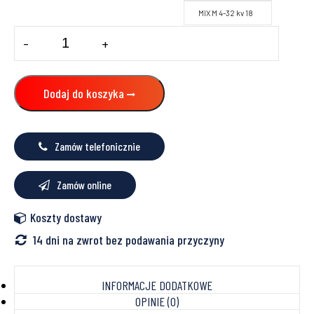
MIX M 4-32 kv 18
ilość
-
+
ZAWÓR
MIESZAJĄCY
MIX
M
Dodaj do koszyka
Z
SIŁOWNIKIEM
MP
10
Zamów telefonicznie
Zamów online
Koszty dostawy
14 dni na zwrot bez podawania przyczyny
INFORMACJE DODATKOWE
OPINIE (0)