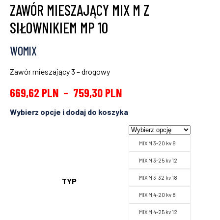
ZAWÓR MIESZAJĄCY MIX M Z
SIŁOWNIKIEM MP 10
WOMIX
Zawór mieszający 3 – drogowy
669,62
PLN
–
759,30
PLN
MIX M 3-20 kv 8
MIX M 3-25 kv 12
MIX M 3-32 kv 18
TYP
MIX M 4-20 kv 8
MIX M 4-25 kv 12