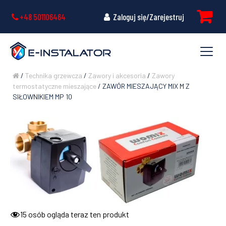
+48 501106464
Zaloguj się/Zarejestruj
/
Technika grzewcza
/
Zawory i akcesoria
/
Zawory
termostatyczne mieszające
/ ZAWÓR MIESZAJĄCY MIX M Z
SIŁOWNIKIEM MP 10
15
osób ogląda teraz ten produkt