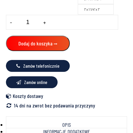
1" x 1 1/4" x 1"
ilość
-
+
Zawór
kulowy
kątowy
GW/GZ
Dodaj do koszyka
z
półśrubunkiem,
typu
rączka
Zamów telefonicznie
Calido
Zamów online
Koszty dostawy
14 dni na zwrot bez podawania przyczyny
OPIS
INFORMACJE DODATKOWE