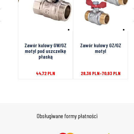
W/GZ z
Zawór kulowy GW/GZ
Zawór kulowy GZ/GZ
 motyl
motyl pod uszczelkę
motyl
płaską
56
PLN
44,72
PLN
28,36
PLN
–
70,93
PLN
Obsługiwane formy płatności