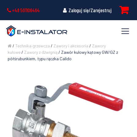
+48 501106464
Zaloguj się/Zarejestruj
/
Technika grzewcza
/
Zawory i akcesoria
/
Zawory
kulowe
/
Zawory z dźwignią
/ Zawór kulowy kątowy GW/GZ z
półśrubunkiem, typu rączka Calido