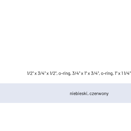
1/2" x 3/4" x 1/2", o-ring, 3/4" x 1" x 3/4", o-ring, 1" x 1 1/4"
niebieski, czerwony