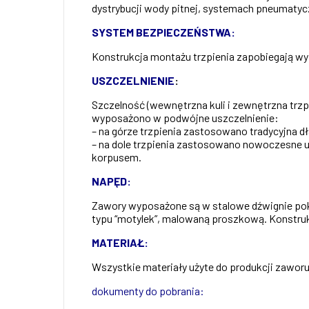
dystrybucji wody pitnej, systemach pneumatycz
SYSTEM BEZPIECZEŃSTWA:
Konstrukcja montażu trzpienia zapobiegają wyp
USZCZELNIENIE
:
Szczelność (wewnętrzna kuli i zewnętrzna trz
wyposażono w podwójne uszczelnienie:
– na górze trzpienia zastosowano tradycyjna 
– na dole trzpienia zastosowano nowoczesne us
korpusem.
NAPĘD:
Zawory wyposażone są w stalowe dźwignie pok
typu “motylek”, malowaną proszkową. Konstruk
MATERIAŁ:
Wszystkie materiały użyte do produkcji zaworu
dokumenty do pobrania: