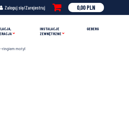
0,00
PLN
Zaloguj się/Zarejestruj
LACJA,
INSTALACJE
GEBERG
ERACJA
ZEWNĘTRZNE
-ringiem motyl