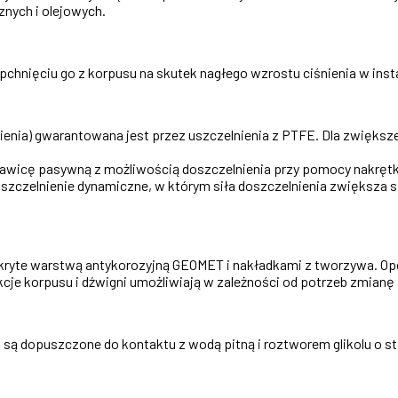
nych i olejowych.
chnięciu go z korpusu na skutek nagłego wzrostu ciśnienia w insta
pienia) gwarantowana jest przez uszczelnienia z PTFE. Dla zwięks
dławicę pasywną z możliwością doszczelnienia przy pomocy nakrętk
zczelnienie dynamiczne, w którym siła doszczelnienia zwiększa si
ryte warstwą antykorozyjną GEOMET i nakładkami z tworzywa. Opc
cje korpusu i dźwigni umożliwiają w zależności od potrzeb zmianę
 są dopuszczone do kontaktu z wodą pitną i roztworem glikolu o s