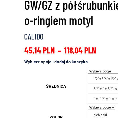
GW/GZ z półśrubunki
o-ringiem motyl
CALIDO
45,14
PLN
–
118,04
PLN
1/2" x 3/4" x 1/2",
ŚREDNICA
3/4" x 1" x 3/4", o
1" x 1 1/4" x 1", o-r
niebieski
KOLOR