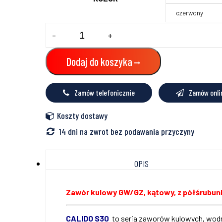
czerwony
ilość
-
+
Zawór
kulowy
kątowy
Dodaj do koszyka
GW/GZ
z
półśrubunkiem
Zamów telefonicznie
Zamów onli
i
o-
ringiem
Koszty dostawy
motyl
14 dni na zwrot bez podawania przyczyny
OPIS
Zawór kulowy GW/GZ, kątowy, z półśrubunki
CALIDO S30
to seria zaworów kulowych, wodny