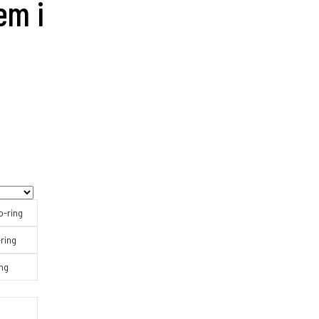
em i
 o-ring
-ring
ing