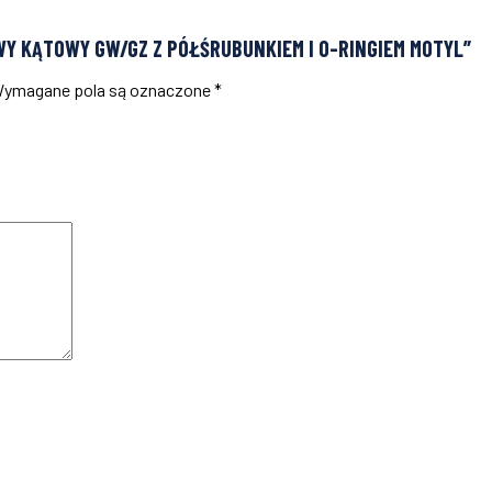
WY KĄTOWY GW/GZ Z PÓŁŚRUBUNKIEM I O-RINGIEM MOTYL”
ymagane pola są oznaczone
*