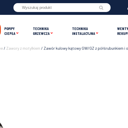
POMPY
TECHNIKA
TECHNIKA
WENTY
CIEPŁA
GRZEWCZA
INSTALACYJNA
REKUP
we
/
Zawory z motylkiem
/ Zawór kulowy kątowy GW/GZ z półśrubunkiem i o