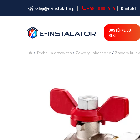
sklep@e-instalator.pl
+48 501106464
Kontakt
DOSTĘPNE OD
RĘKI
/
Technika grzewcza
/
Zawory i akcesoria
/
Zawory kulo