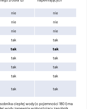
nie
nie
nie
nie
nie
nie
tak
tak
tak
tak
tak
tak
tak
tak
tak
tak
tak
tak
bnika ciepłej wody (o pojemności 180 l) ma
płej wody zapewnia wolnostojący zasobnik