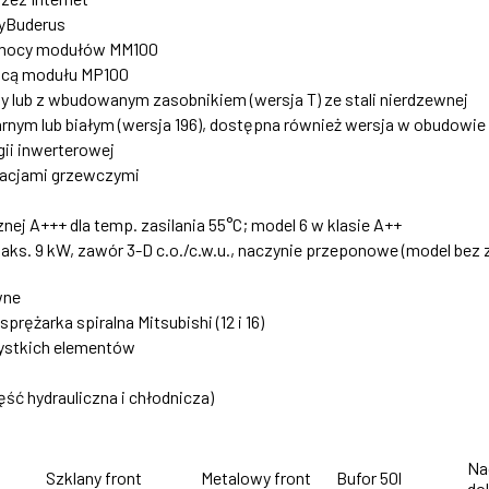
MyBuderus
pomocy modułów MM100
ocą modułu MP100
y lub z wbudowanym zasobnikiem (wersja T) ze stali nierdzewnej
zarnym lub białym (wersja 196), dostępna również wersja w obudowie
ii inwerterowej
alacjami grzewczymi
nej A+++ dla temp. zasilania 55°C; model 6 w klasie A++
. 9 kW, zawór 3-D c.o./c.w.u., naczynie przeponowe (model bez zas
wne
sprężarka spiralna Mitsubishi (12 i 16)
zystkich elementów
ęść hydrauliczna i chłodnicza)
Na
Szklany front
Metalowy front
Bufor 50l
dol