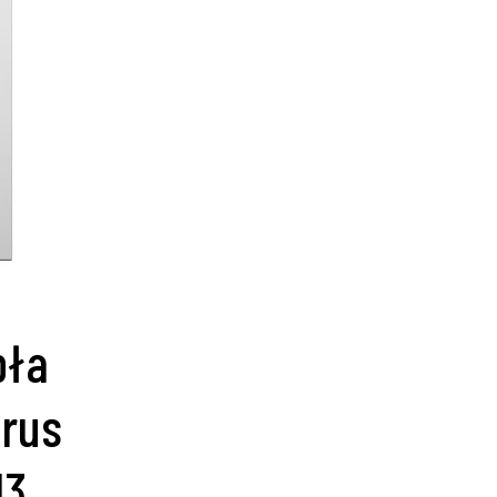
pła
rus
13