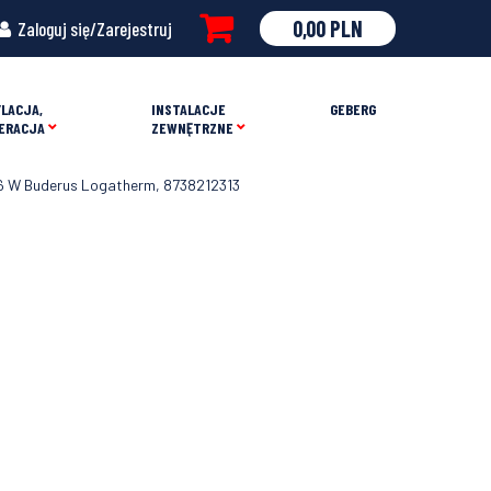
0,00
PLN
Zaloguj się/Zarejestruj
LACJA,
INSTALACJE
GEBERG
ERACJA
ZEWNĘTRZNE
6 W Buderus Logatherm, 8738212313