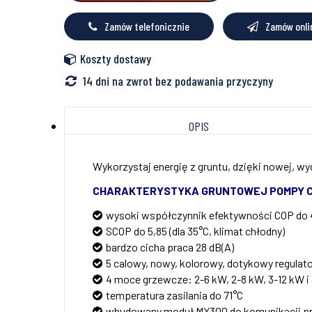
16
W
Zamów telefonicznie
Zamów onli
Buderus
Logatherm,
8738212313
Koszty dostawy
14 dni na zwrot bez podawania przyczyny
OPIS
Wykorzystaj energię z gruntu, dzięki nowej, wy
CHARAKTERYSTYKA GRUNTOWEJ POMPY CIE
wysoki współczynnik efektywności COP do 
SCOP do 5,85 (dla 35°C, klimat chłodny)
bardzo cicha praca 28 dB(A)
5 calowy, nowy, kolorowy, dotykowy regulat
4 moce grzewcze: 2-6 kW, 2-8 kW, 3-12 kW i
temperatura zasilania do 71°C
wbudowany moduł MX300 do komunikacji prz