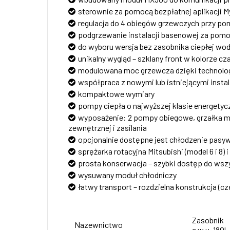
sterownie za pomocą bezpłatnej aplikacji 
regulacja do 4 obiegów grzewczych przy 
podgrzewanie instalacji basenowej za pom
do wyboru wersja bez zasobnika ciepłej wod
unikalny wygląd – szklany front w kolorze c
modulowana moc grzewcza dzięki technolog
współpraca z nowymi lub istniejącymi inst
kompaktowe wymiary
pompy ciepła o najwyższej klasie energetycz
wyposażenie: 2 pompy obiegowe, grzałka maks
zewnętrznej i zasilania
opcjonalnie dostępne jest chłodzenie pasy
sprężarka rotacyjna Mitsubishi (model 6 i 8) i 
prosta konserwacja – szybki dostęp do ws
wysuwany moduł chłodniczy
łatwy transport – rozdzielna konstrukcja (cz
Zasobnik
Nazewnictwo
c.w.u. 180l