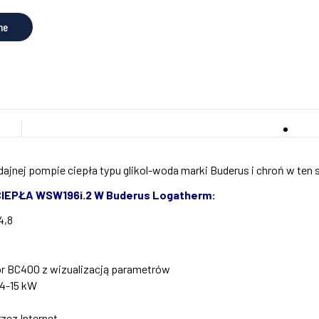
ne
dajnej pompie ciepła typu glikol-woda marki Buderus i chroń w ten
PŁA WSW196i.2 W Buderus Logatherm:
4,8
or BC400 z wizualizacją parametrów
 4-15 kW
ez Internet