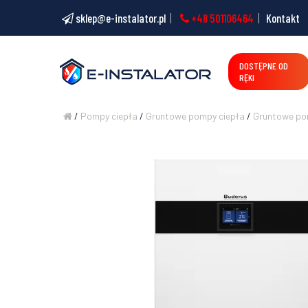
sklep@e-instalator.pl
+48 501106464
Kontakt
DOSTĘPNE OD
RĘKI
/
Pompy ciepła
/
Gruntowe pompy ciepła
/
Gruntowe pom