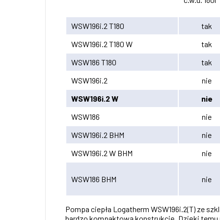
WSW196i.2 T180
tak
WSW196i.2 T180 W
tak
WSW186 T180
tak
WSW196i.2
nie
WSW196i.2 W
nie
WSW186
nie
WSW196i.2 BHM
nie
WSW196i.2 W BHM
nie
WSW186 BHM
nie
Pompa ciepła Logatherm WSW196i.2(T) ze szkla
bardzo kompaktową konstrukcję. Dzięki temu n