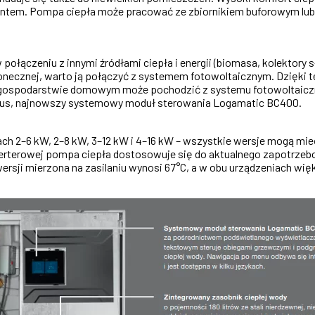
rontem. Pompa ciepła może pracować ze zbiornikiem buforowym lub
łączeniu z innymi źródłami ciepła i energii (biomasa, kolektory 
słonecznej, warto ją połączyć z systemem fotowoltaicznym. Dzięki
gospodarstwie domowym może pochodzić z systemu fotowoltaiczne
 plus, najnowszy systemowy moduł sterowania Logamatic BC400.
h 2–6 kW, 2–8 kW, 3–12 kW i 4–16 kW – wszystkie wersje mogą mie
nwerterowej pompa ciepła dostosowuje się do aktualnego zapotrzeb
rsji mierzona na zasilaniu wynosi 67°C, a w obu urządzeniach wię