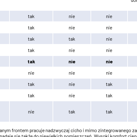
tak
nie
nie
tak
nie
nie
tak
tak
nie
tak
nie
nie
tak
nie
nie
nie
nie
nie
tak
nie
tak
tak
nie
tak
nie
tak
tak
nym frontem pracuje nadzwyczaj cicho i mimo zintegrowanego zaso
adaje się także do niewielkich pomieszczeń. Wysoki komfort cie