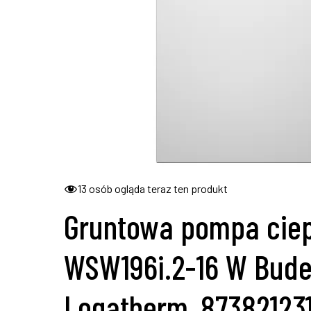
13
osób ogląda teraz ten produkt
Gruntowa pompa cie
WSW196i.2-16 W Bude
Logatherm, 87382123