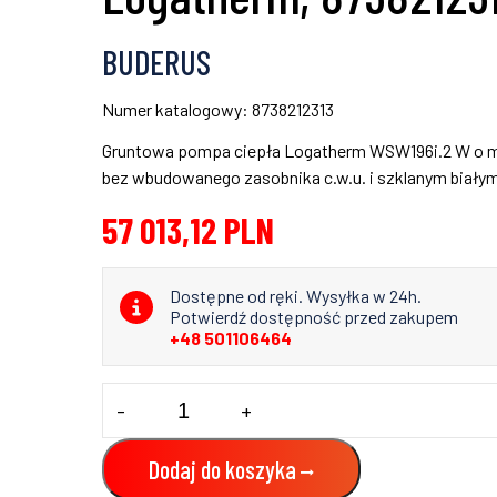
BUDERUS
Numer katalogowy: 8738212313
Gruntowa pompa ciepła Logatherm WSW196i.2 W o 
bez wbudowanego zasobnika c.w.u. i szklanym biały
57 013,12
PLN
Dostępne od ręki. Wysyłka w 24h.
Potwierdź dostępność przed zakupem
+48 501106464
ilość
-
+
Gruntowa
pompa
ciepła
Dodaj do koszyka
WSW196i.2-