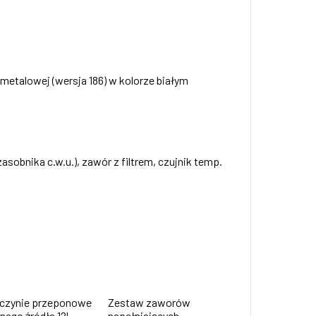
 metalowej (wersja 186) w kolorze białym
obnika c.w.u.), zawór z filtrem, czujnik temp.
czynie przeponowe
Zestaw zaworów
nego źródła 12l
napełniających