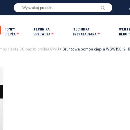
POMPY
TECHNIKA
TECHNIKA
WENTY
CIEPŁA
GRZEWCZA
INSTALACYJNA
REKUP
py ciepła CO bez zbiornikia CWU
/ Gruntowa pompa ciepła WSW196i.2-1