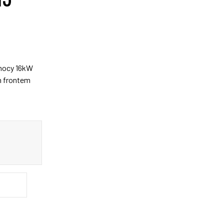
mocy 16kW
m frontem