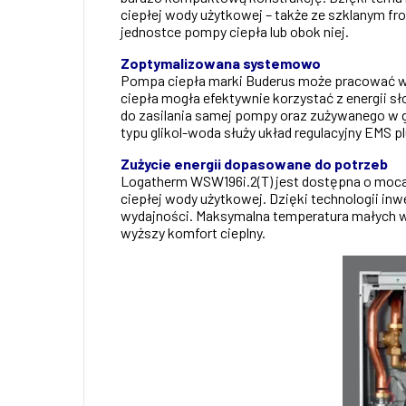
ciepłej wody użytkowej – także ze szklanym f
jednostce pompy ciepła lub obok niej.
Zoptymalizowana systemowo
Pompa ciepła marki Buderus może pracować w po
ciepła mogła efektywnie korzystać z energii 
do zasilania samej pompy oraz zużywanego w 
typu glikol-woda służy układ regulacyjny EMS
Zużycie energii dopasowane do potrzeb
Logatherm WSW196i.2(T) jest dostępna o mocac
ciepłej wody użytkowej. Dzięki technologii i
wydajności. Maksymalna temperatura małych we
wyższy komfort cieplny.