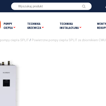
POMPY
TECHNIKA
TECHNIKA
WENTY
CIEPŁA
GRZEWCZA
INSTALACYJNA
REKUP
 pompy ciepła SPLIT
/
Powietrzne pompy ciepła SPLIT ze zbiornikiem CWU