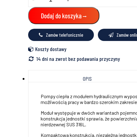
Powietrzna
pompa
ciepła
Dodaj do koszyka
6kW
KMK-
190L-
Zamów telefonicznie
Zamów onli
100RY1
KHA-
06RY1
Koszty dostawy
Kaisai
14 dni na zwrot bez podawania przyczyny
OPIS
Pompy ciepła z modułem hydraulicznym wyposaż
możliwością pracy w bardzo szerokim zakresie
Moduł występuje w dwóch wariantach pojemno
konstrukcja jednostki sprawia, że powierzchni
nierdzewnej SUS 316L.
Kompaktowa konstrukcja, niezależna jednostka