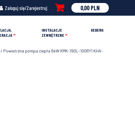
0,00
PLN
Zaloguj się/Zarejestruj
LACJA,
INSTALACJE
GEBERG
ERACJA
ZEWNĘTRZNE
/ Powietrzna pompa ciepła 6kW KMK-190L-100RY1 KHA-