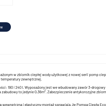
ne
onym w zbiornik ciepłej wody użytkowej z nowej serii pomp ciepła
 temperatury zewnętrznej.
ści: 190 i 240 l. Wyposażony jest we wbudowany zawór 3-drogow
a zabudowy to jedynie 0,36m². Zabezpieczenie antykorozyjne zbiorn
 wewnętrzna i elastyczny montaż sprawiają, że Pompa Ciepła Eco 