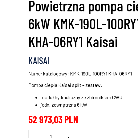
Powietrzna pompa ci
6kW KMK-190L-100RY
KHA-06RY1 Kaisai
KAISAI
Numer katalogowy: KMK-190L-100RY1 KHA-06RY1
Pompa ciepła Kaisai split – zestaw:
moduł hydrauliczny ze zbiornikiem CWU
jedn. zewnętrzna 6 kW
52 973,03
PLN
ilość
-
+