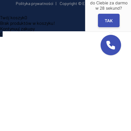
do Ciebie za darmo
Polityka prywatności
|
Copyright © E‑Installator 2026
w
28
sekund?
Twój koszyk
0
TAK
Brak produktów w koszyku!
Kontynuuj zakupy
0