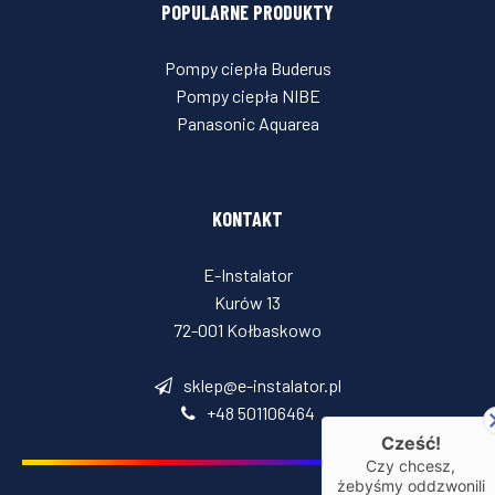
POPULARNE PRODUKTY
Pompy ciepła Buderus
Pompy ciepła NIBE
Panasonic Aquarea
KONTAKT
E-Instalator
Kurów 13
72-001 Kołbaskowo
sklep@e-instalator.pl
+48 501106464
Cześć!
Czy chcesz,
żebyśmy oddzwonili