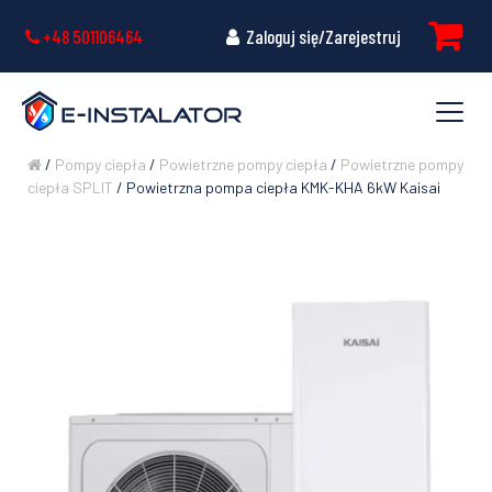
+48 501106464
Zaloguj się/Zarejestruj
/
Pompy ciepła
/
Powietrzne pompy ciepła
/
Powietrzne pompy
ciepła SPLIT
/ Powietrzna pompa ciepła KMK-KHA 6kW Kaisai