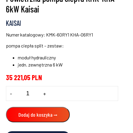
6kW Kaisai
KAISAI
Numer katalogowy: KMK-60RY1 KHA-06RY1
pompa ciepła split – zestaw:
moduł hydrauliczny
jedn. zewnętrzna 6 kW
35 221,05
PLN
ilość
-
+
Powietrzna
pompa
ciepła
KMK-
Dodaj do koszyka
KHA
6kW
Kaisai