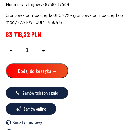
Numer katalogowy: 8738207449
Gruntowa pompa ciepła GEO 222 – gruntowa pompa ciepła o
mocy 22,9 kW i COP = 4,9/4,6
83 716,22
PLN
ilość
-
+
Gruntowa
pompa
ciepła
IVT
Dodaj do koszyka
GEO
222
Bosch,
8738207449
Zamów telefonicznie
Zamów online
Koszty dostawy