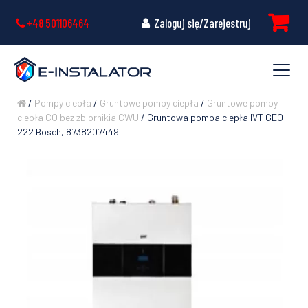
+48 501106464
Zaloguj się/Zarejestruj
/
Pompy ciepła
/
Gruntowe pompy ciepła
/
Gruntowe pompy
ciepła CO bez zbiornikia CWU
/ Gruntowa pompa ciepła IVT GEO
222 Bosch, 8738207449