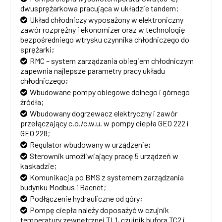
dwusprężarkowa pracująca w układzie tandem;
Układ chłodniczy wyposażony w elektroniczny
zawór rozprężny i ekonomizer oraz w technologię
bezpośredniego wtrysku czynnika chłodniczego do
sprężarki;
RMC – system zarządzania obiegiem chłodniczym
zapewnia najlepsze parametry pracy układu
chłodniczego;
Wbudowane pompy obiegowe dolnego i górnego
źródła;
Wbudowany dogrzewacz elektryczny i zawór
przełączający c.o./c.w.u. w pompy ciepła GEO 222 i
GEO 228;
Regulator wbudowany w urządzenie;
Sterownik umożliwiający pracę 5 urządzeń w
kaskadzie;
Komunikacja po BMS z systemem zarządzania
budynku Modbus i Bacnet;
Podłączenie hydrauliczne od góry;
Pompę ciepła należy doposażyć w czujnik
temperatury zewnętrznej TL1, czujnik bufora TC2 i