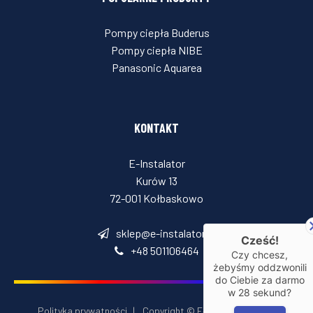
Pompy ciepła Buderus
Pompy ciepła NIBE
Panasonic Aquarea
KONTAKT
E-Instalator
Kurów 13
72-001 Kołbaskowo
sklep@e-instalator.pl
Cześć!
+48 501106464
Czy chcesz,
żebyśmy oddzwonili
do Ciebie za darmo
w
28
sekund?
Polityka prywatności
|
Copyright © E‑Installator 2026