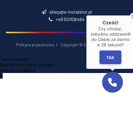
sklep@e-instalator.pl
+48 501106464
Cześć!
Czy chcesz,
żebyśmy oddzwonili
do Ciebie za darmo
Polityka prywatności
|
Copyright © E‑Installator 2026
w
28
sekund?
TAK
Twój koszyk
0
Brak produktów w koszyku!
Kontynuuj zakupy
0