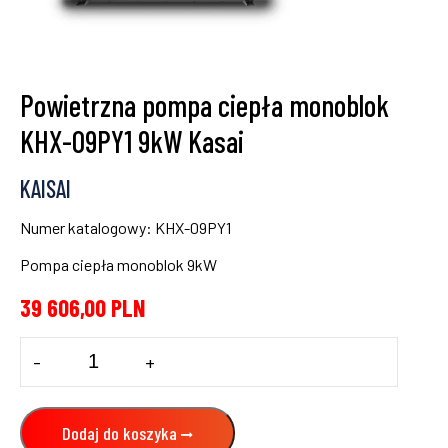
Powietrzna pompa ciepła monoblok
KHX-09PY1 9kW Kasai
KAISAI
Numer katalogowy: KHX-09PY1
Pompa ciepła monoblok 9kW
39 606,00
PLN
ilość
-
+
Powietrzna
pompa
ciepła
monoblok
Dodaj do koszyka
KHX-