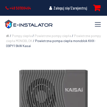
+48 501106464
Zaloguj się/Zarejestruj
/
Pompy ciepła
/
Powietrzne pompy ciepła
/
Powietrzne pompy
ciepła MONOBLOK
/ Powietrzna pompa ciepła monoblok KHX-
09PY1 9kW Kasai