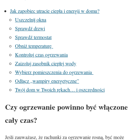
Jak zapobiec utracie ciepła i energii w domu?
Uszczelnij okna
Sprawdź drzwi
Sprawdź termostat
Obniż temperaturę
Kontroluj czas ogrzewania
Zaizoluj zasobnik ciepłej wody
Wybierz pomieszczenia do ogrzewania
Odłącz „wampiry energetyczne”
Twój dom w Twoich rękach… i oszczędności
Czy ogrzewanie powinno być włączone
cały czas?
Jeśli zauważasz, że rachunki za ogrzewanie rosną, być może