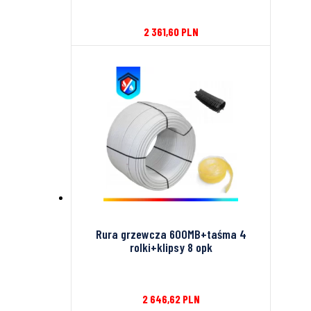
2 361,60
PLN
Rura grzewcza 600MB+taśma 4
rolki+klipsy 8 opk
2 646,62
PLN