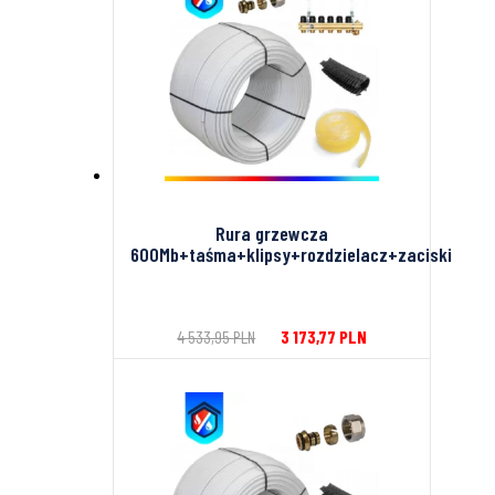
Rura grzewcza
600Mb+taśma+klipsy+rozdzielacz+zaciski
4 533,95
PLN
3 173,77
PLN