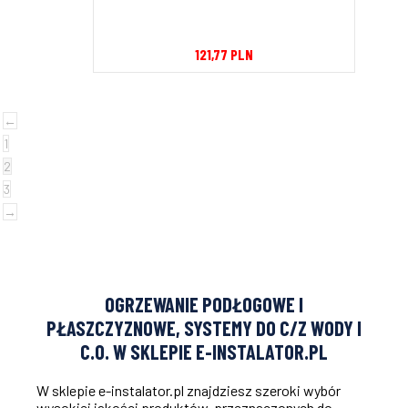
121,77
PLN
←
1
2
3
→
OGRZEWANIE PODŁOGOWE I
PŁASZCZYZNOWE, SYSTEMY DO C/Z WODY I
C.O. W SKLEPIE E-INSTALATOR.PL
W sklepie e-instalator.pl znajdziesz szeroki wybór
wysokiej jakości produktów, przeznaczonych do