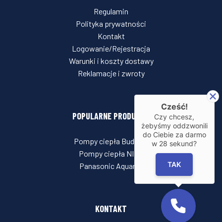
Regulamin
Polityka prywatności
Kontakt
Logowanie/Rejestracja
Warunki i koszty dostawy
Reklamacje i zwroty
Cześć!
POPULARNE PRODUKTY
Czy chcesz,
żebyśmy oddzwonili
do Ciebie za darmo
Pompy ciepła Buderus
w
28
sekund?
Pompy ciepła NIBE
TAK
Panasonic Aquarea
KONTAKT