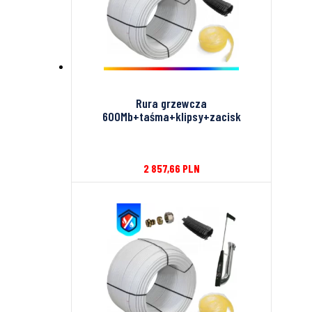
Rura grzewcza
600Mb+taśma+klipsy+zacisk
2 857,66
PLN