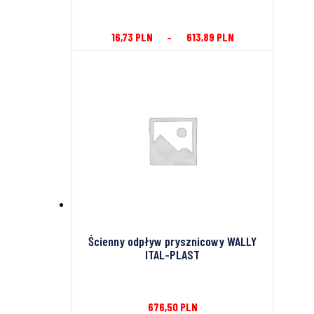
16,73
PLN
–
613,89
PLN
Ścienny odpływ prysznicowy WALLY
ITAL-PLAST
676,50
PLN