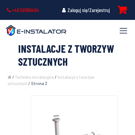
+48 501106464
Zaloguj się/Zarejestruj
INSTALACJE Z TWORZYW
SZTUCZNYCH
/
Technika instalacyjna
/
Instalacje z tworzyw
sztucznych
/ Strona 2