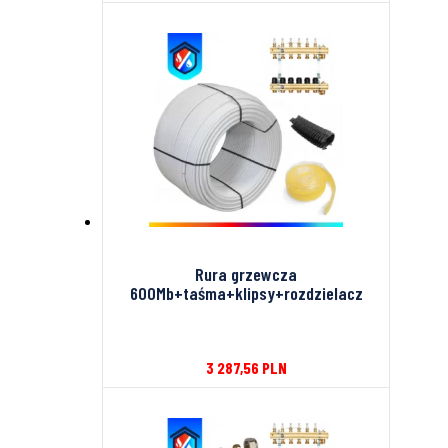
Rura grzewcza
600Mb+taśma+klipsy+rozdzielacz
3 287,56
PLN