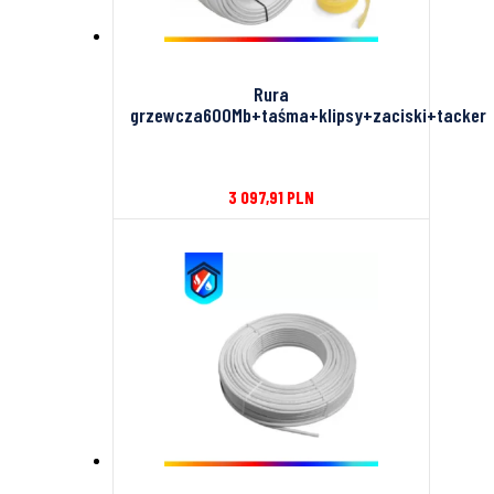
Rura
grzewcza600Mb+taśma+klipsy+zaciski+tacker
3 097,91
PLN