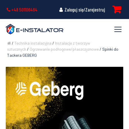
+48 501106464
Zaloguj się/Zarejestruj
/
Technika instalacyjna
/
Instalacje z tworzyw
sztucznych
/
Ogrzewanie podłogowe/płaszczyznowe
/ Spinki do
Tackera GEBERG