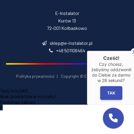
E-Instalator
Kurów 13
72-001 Kołbaskowo
sklep@e-instalator.pl
+48 501106464
Cześć!
Czy chcesz,
żebyśmy oddzwonili
do Ciebie za darmo
Polityka prywatności
|
Copyright © E‑Installator 2026
w
28
sekund?
Twój koszyk
0
TAK
Brak produktów w koszyku!
Kontynuuj zakupy
0