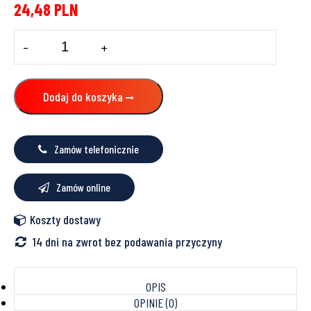
24,48
PLN
ilość
-
+
Spinki
do
Tackera
GEBERG
Dodaj do koszyka
Zamów telefonicznie
Zamów online
Koszty dostawy
14 dni na zwrot bez podawania przyczyny
OPIS
OPINIE (0)