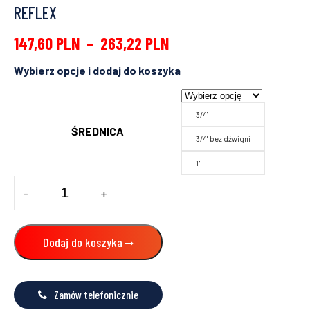
REFLEX
147,60
PLN
–
263,22
PLN
3/4"
ŚREDNICA
3/4" bez dźwigni
1"
ilość
-
+
ZŁĄCZE
ODCINAJĄCE
REFLEX
SU
Dodaj do koszyka
Zamów telefonicznie