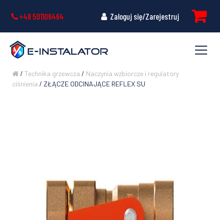
+48 501106464
Zaloguj się/Zarejestruj
/
Technika grzewcza
/
Naczynia wzbiorcze i regulatory
ciśnienia
/ ZŁĄCZE ODCINAJĄCE REFLEX SU