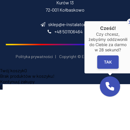
Kurów 13
72-001 Kołbaskowo
sklep@e-instalator.pl
Cześć!
+48 501106464
Czy chcesz,
żebyśmy oddzwonili
do Ciebie za darmo
w
28
sekund?
Polityka prywatności
|
Copyright © E‑Installator 2026
TAK
Twój koszyk
0
Brak produktów w koszyku!
Kontynuuj zakupy
0