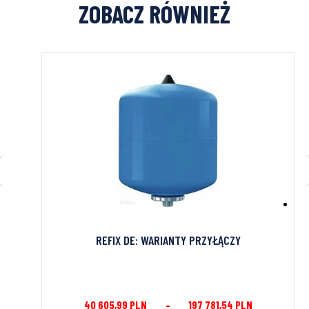
ZOBACZ RÓWNIEŻ
REFIX DE: WARIANTY PRZYŁĄCZY
40 605,99
PLN
–
197 781,54
PLN