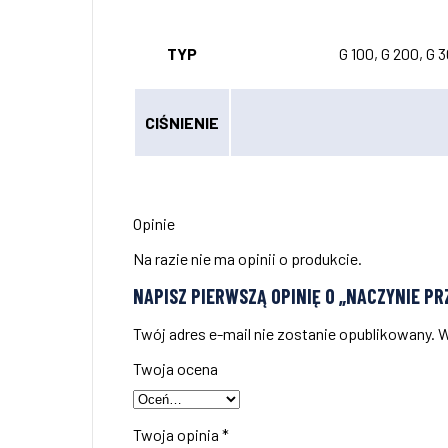
TYP
G 100, G 200, G 
CIŚNIENIE
Opinie
Na razie nie ma opinii o produkcie.
NAPISZ PIERWSZĄ OPINIĘ O „NACZYNIE P
Twój adres e-mail nie zostanie opublikowany.
W
Twoja ocena
Twoja opinia
*