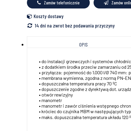
Zamów telefonicznie
Zamów onli
litrów
Koszty dostawy
14 dni na zwrot bez podawania przyczyny
OPIS
• do instalacji grzewczych i systemów chłodni
• z dodatkiem środka przeciw zamarzaniu od 
• przyłącza: pojemność do 1.000 l/Ø 740 mm: 
• membrana wymienna, zgodna z normą PN-EN 
• dopuszczalna temperatura pracy 70 ºC
• dopuszczenie zgodne z dyrektywą dot. urząd
• otwór rewizyjny
• manometr
• manometr i zawór ciśnienia wstępnego chro
• króciec do czujnika MBM w następujących typac
• maks. dopuszczalna temperatura układu 120 