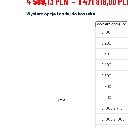
4 589,13
PLN
–
1 471 818,00
PL
G 100
G 200
G 300
G 400
G 500
G 600
G 800
TYP
G 1000 Ø 740
G 1000 Ø 1000