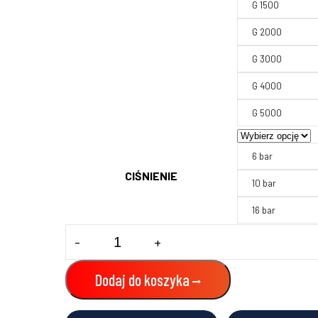
G 1500
G 2000
G 3000
G 4000
G 5000
6 bar
CIŚNIENIE
10 bar
16 bar
ilość
-
+
Naczynie
przeponowe
REFLEX
Dodaj do koszyka
G
3000-
5000