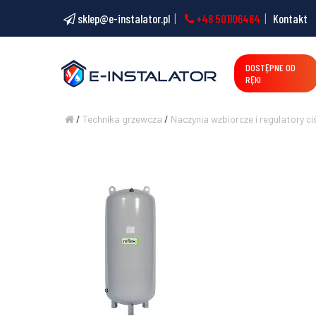
sklep@e-instalator.pl
+48 501106464
Kontakt
DOSTĘPNE OD
RĘKI
/
Technika grzewcza
/
Naczynia wzbiorcze i regulatory ci