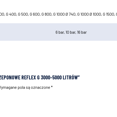
300, G 400, G 500, G 600, G 800, G 1000 Ø 740, G 1000 Ø 1000, G 1500
6 bar, 10 bar, 16 bar
RZEPONOWE REFLEX G 3000-5000 LITRÓW”
ymagane pola są oznaczone
*