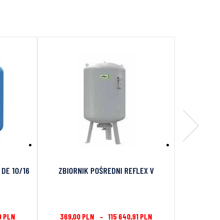
 DE 10/16
ZBIORNIK POŚREDNI REFLEX V
0
PLN
369,00
PLN
–
115 640,91
PLN
6 515,3