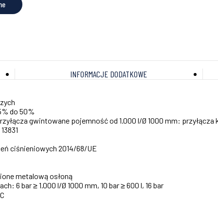
ne
INFORMACJE DODATKOWE
czych
25% do 50%
przyłącza gwintowane pojemność od 1.000 l/Ø 1000 mm: przyłącza
13831
zeń ciśnieniowych 2014/68/UE
nione metalową osłoną
h: 6 bar ≥ 1.000 l/Ø 1000 mm, 10 bar ≥ 600 l, 16 bar
ºC