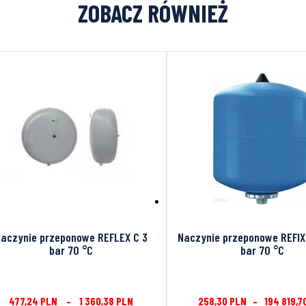
ZOBACZ RÓWNIEŻ
aczynie przeponowe REFLEX C 3
Naczynie przeponowe REFIX
bar 70 °C
bar 70 °C
477,24
PLN
–
1 360,38
PLN
258,30
PLN
–
194 819,7