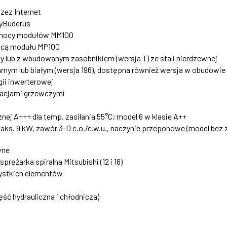
ez Internet
MyBuderus
pomocy modułów MM100
ocą modułu MP100
y lub z wbudowanym zasobnikiem (wersja T) ze stali nierdzewnej
zarnym lub białym (wersja 196), dostępna również wersja w obudowie
ii inwerterowej
alacjami grzewczymi
nej A+++ dla temp. zasilania 55°C; model 6 w klasie A++
. 9 kW, zawór 3-D c.o./c.w.u., naczynie przeponowe (model bez zas
wne
sprężarka spiralna Mitsubishi (12 i 16)
zystkich elementów
ęść hydrauliczna i chłodnicza)