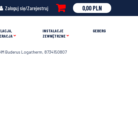
0,00
PLN
Zaloguj się/Zarejestruj
LACJA,
INSTALACJE
GEBERG
ERACJA
ZEWNĘTRZNE
M Buderus Logatherm, 8734150807