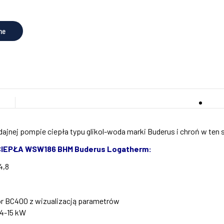
ne
dajnej pompie ciepła typu glikol-woda marki Buderus i chroń w ten
EPŁA WSW186 BHM Buderus Logatherm:
4,8
or BC400 z wizualizacją parametrów
 4-15 kW