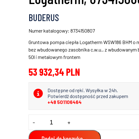
BUDERUS
Numer katalogowy: 8734150807
Gruntowa pompa ciepła Logatherm WSW186 BHM o 
bez wbudowanego zasobnika c.w.u., z wbudowanym b
50l i metalowym frontem
53 932,34
PLN
Dostępne od ręki. Wysyłka w 24h.
Potwierdź dostępność przed zakupem
+48 501106464
ilość
-
+
Gruntowa
pompa
ciepła
Dodaj do koszyka