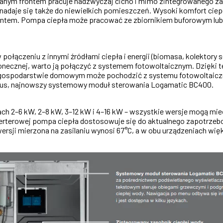
nym frontem pracuje nadzwyczaj cicho i mimo zintegrowanego zaso
adaje się także do niewielkich pomieszczeń. Wysoki komfort cie
rontem. Pompa ciepła może pracować ze zbiornikiem buforowym lub
łączeniu z innymi źródłami ciepła i energii (biomasa, kolektory 
słonecznej, warto ją połączyć z systemem fotowoltaicznym. Dzięki
gospodarstwie domowym może pochodzić z systemu fotowoltaiczne
 plus, najnowszy systemowy moduł sterowania Logamatic BC400.
h 2–6 kW, 2–8 kW, 3–12 kW i 4–16 kW – wszystkie wersje mogą mie
nwerterowej pompa ciepła dostosowuje się do aktualnego zapotrzeb
rsji mierzona na zasilaniu wynosi 67°C, a w obu urządzeniach wię