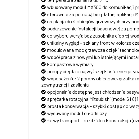
wbudowany moduł MX300 do komunikacji prz
sterownie za pomocą bezpłatnej aplikacji 
regulacja do 4 obiegów grzewczych przy 
podgrzewanie instalacji basenowej za pom
do wyboru wersja bez zasobnika ciepłej wod
unikalny wygląd – szklany front w kolorze c
modulowana moc grzewcza dzięki technolog
współpraca z nowymi lub istniejącymi inst
kompaktowe wymiary
pompy ciepła o najwyższej klasie energetycz
wyposażenie: 2 pompy obiegowe, grzałka maks
zewnętrznej i zasilania
opcjonalnie dostępne jest chłodzenie pasy
sprężarka rotacyjna Mitsubishi (model 6 i 8) i 
prosta konserwacja – szybki dostęp do ws
wysuwany moduł chłodniczy
łatwy transport – rozdzielna konstrukcja (cz