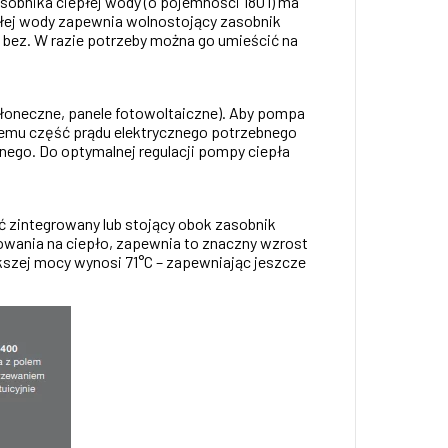
bnika ciepłej wody (o pojemności 180 l) ma
płej wody zapewnia wolnostojący zasobnik
 bez. W razie potrzeby można go umieścić na
słoneczne, panele fotowoltaiczne). Aby pompa
 temu część prądu elektrycznego potrzebnego
go. Do optymalnej regulacji pompy ciepła
ć zintegrowany lub stojący obok zasobnik
owania na ciepło, zapewnia to znaczny wzrost
kszej mocy wynosi 71°C – zapewniając jeszcze