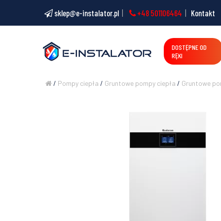
sklep@e-instalator.pl
+48 501106464
Kontakt
DOSTĘPNE OD
RĘKI
/
Pompy ciepła
/
Gruntowe pompy ciepła
/
Gruntowe pom