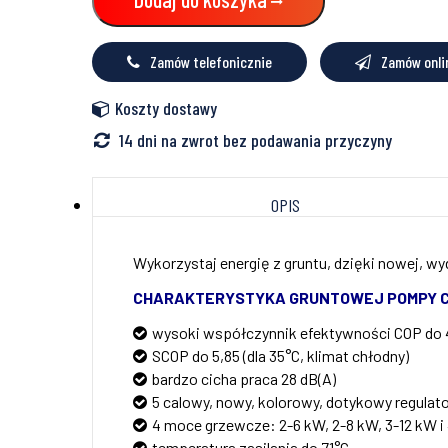
WSW186-
8
BHM
Zamów telefonicznie
Zamów onli
Buderus
Logatherm,
8734150807
Koszty dostawy
14 dni na zwrot bez podawania przyczyny
OPIS
Wykorzystaj energię z gruntu, dzięki nowej, wy
CHARAKTERYSTYKA GRUNTOWEJ POMPY CI
wysoki współczynnik efektywności COP do 
SCOP do 5,85 (dla 35°C, klimat chłodny)
bardzo cicha praca 28 dB(A)
5 calowy, nowy, kolorowy, dotykowy regulat
4 moce grzewcze: 2-6 kW, 2-8 kW, 3-12 kW i
temperatura zasilania do 71°C