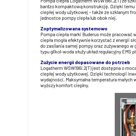
Pompa ciepła Logatherm WSW196i.2(T) ze szkla
bardzo kompaktową konstrukcję. Dzięki temu n
ciepłej wody użytkowej – także ze szklanym f
jednostce pompy ciepła lub obok niej.
Zoptymalizowana systemowo
Pompa ciepła marki Buderus może pracować w po
ciepła mogła efektywnie korzystać z energii 
do zasilania samej pompy oraz zużywanego w 
typu glikol-woda służy układ regulacyjny EMS
Zużycie energii dopasowane do potrzeb
Logatherm WSW196i.2(T) jest dostępna o mocac
ciepłej wody użytkowej. Dzięki technologii i
wydajności. Maksymalna temperatura małych we
wyższy komfort cieplny.