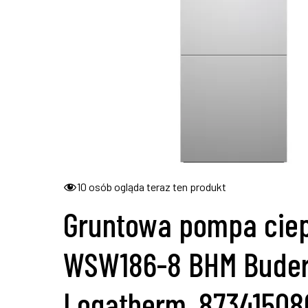
10
osób ogląda teraz ten produkt
Gruntowa pompa cie
WSW186-8 BHM Bude
Logatherm, 87341508