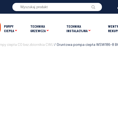
POMPY
TECHNIKA
TECHNIKA
WENTY
CIEPŁA
GRZEWCZA
INSTALACYJNA
REKUP
py ciepła CO bez zbiornikia CWU
/ Gruntowa pompa ciepła WSW186-8 BH