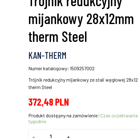
Trójnik redukcyjny
mijankowy 28x12mm
therm Steel
KAN-THERM
Numer katalogowy: 1509257002
Trójnik redukcyjny mijankowy ze stali węglowej 28
therm Steel
372,48
PLN
Produkt dostępny na zamówienie
| Czas oczekiwania
tygodnie
ilość
-
+
Trójnik