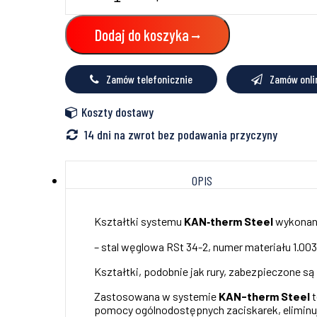
redukcyjny
mijankowy
Dodaj do koszyka
28x12mm
KAN-
therm
Zamów telefonicznie
Zamów onli
Steel
Koszty dostawy
14 dni na zwrot bez podawania przyczyny
OPIS
Kształtki systemu
KAN‑therm Steel
wykonane
– stal węglowa RSt 34-2, numer materiału 1.00
Kształtki, podobnie jak rury, zabezpieczone s
Zastosowana w systemie
KAN-therm Steel
t
pomocy ogólnodostępnych zaciskarek, eliminuj