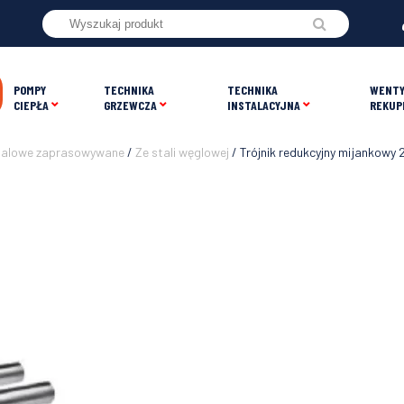
POMPY
TECHNIKA
TECHNIKA
WENTY
CIEPŁA
GRZEWCZA
INSTALACYJNA
REKUP
talowe zaprasowywane
/
Ze stali węglowej
/ Trójnik redukcyjny mijankow