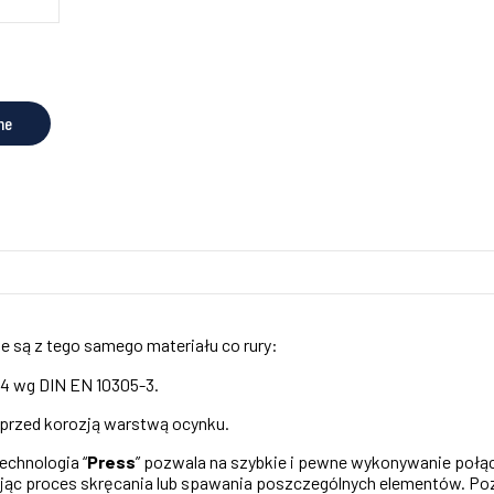
ne
 są z tego samego materiału co rury:
34 wg DIN EN 10305-3.
ą przed korozją warstwą ocynku.
echnologia “
Press
” pozwala na szybkie i pewne wykonywanie poł
ąc proces skręcania lub spawania poszczególnych elementów. Pozwa