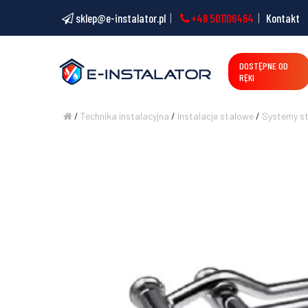
sklep@e-instalator.pl
+48 501106464
Kontakt
DOSTĘPNE OD
RĘKI
/
Technika instalacyjna
/
Instalacje stalowe
/
Systemy s