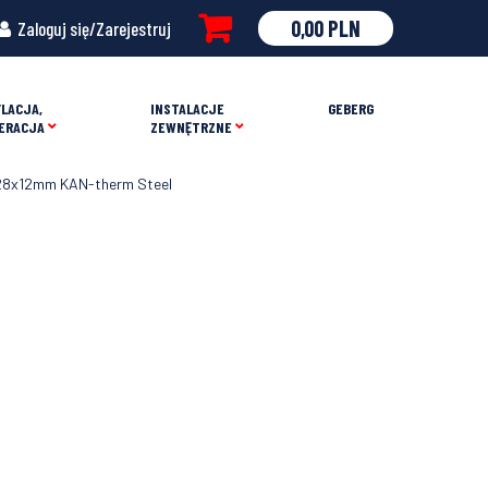
0,00
PLN
Zaloguj się/Zarejestruj
LACJA,
INSTALACJE
GEBERG
ERACJA
ZEWNĘTRZNE
y 28x12mm KAN-therm Steel