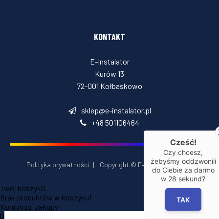
KONTAKT
E-Instalator
Kurów 13
72-001 Kołbaskowo
sklep@e-instalator.pl
+48 501106464
Cześć!
Czy chcesz,
żebyśmy oddzwonili
Polityka prywatności
|
Copyright © E‑Installator 2026
do Ciebie za darmo
w
28
sekund?
Twój koszyk
0
Brak produktów w koszyku!
TAK
Kontynuuj zakupy
0