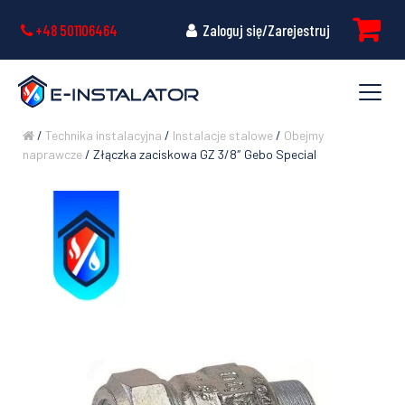
+48 501106464
Zaloguj się/Zarejestruj
/
Technika instalacyjna
/
Instalacje stalowe
/
Obejmy
naprawcze
/ Złączka zaciskowa GZ 3/8″ Gebo Special