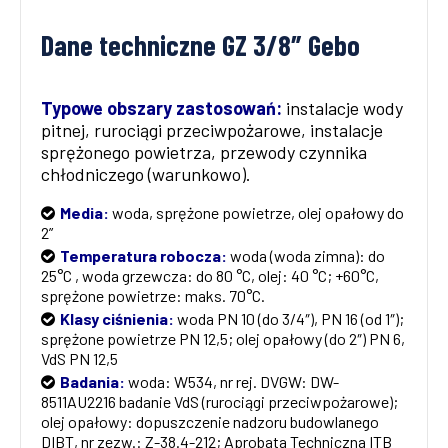
Dane techniczne GZ 3/8″ Gebo
Typowe obszary zastosowań:
instalacje wody
pitnej, rurociągi przeciwpożarowe, instalacje
sprężonego powietrza, przewody czynnika
chłodniczego (warunkowo).
Media:
woda, sprężone powietrze, olej opałowy do
2”
Temperatura robocza:
woda (woda zimna): do
25°C , woda grzewcza: do 80 °C, olej: 40 °C; +60°C,
sprężone powietrze: maks. 70°C.
Klasy ciśnienia:
woda PN 10 (do 3/4″), PN 16 (od 1″);
sprężone powietrze PN 12,5; olej opałowy (do 2″) PN 6,
VdS PN 12,5
Badania:
woda: W534, nr rej. DVGW: DW-
8511AU2216 badanie VdS (rurociągi przeciwpożarowe);
olej opałowy: dopuszczenie nadzoru budowlanego
DIBT, nr zezw.: Z-38.4-212; Aprobata Techniczna ITB