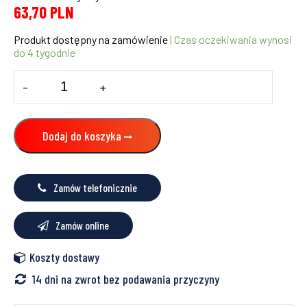
63,70
PLN
Produkt dostępny na zamówienie
| Czas oczekiwania wynosi
do 4 tygodnie
ilość
-
+
Złączka
zaciskowa
GZ
3/8"
Dodaj do koszyka
Gebo
Special
Zamów telefonicznie
Zamów online
Koszty dostawy
14 dni na zwrot bez podawania przyczyny