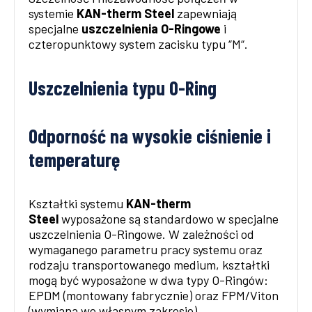
systemie
KAN-therm Steel
zapewniają
specjalne
uszczelnienia O-Ringowe
i
czteropunktowy system zacisku typu “M“.
Uszczelnienia typu O-Ring
Odporność na wysokie ciśnienie i
temperaturę
Kształtki systemu
KAN-therm
Steel
wyposażone są standardowo w specjalne
uszczelnienia O-Ringowe. W zależności od
wymaganego parametru pracy systemu oraz
rodzaju transportowanego medium, kształtki
mogą być wyposażone w dwa typy O-Ringów:
EPDM (montowany fabrycznie) oraz FPM/Viton
(wymiana we własnym zakresie).