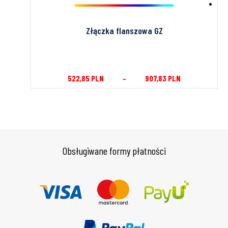
al
Złączka flanszowa GZ
522,85
PLN
–
907,83
PLN
Obsługiwane formy płatności