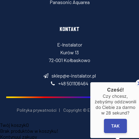
Panasonic Aquarea
KONTAKT
E-Instalator
Kurów 13
72-001 Kołbaskowo
sklep@e-instalator.pl
+48 501106464
Cześć!
Czy chcesz,
żebyśmy oddzwonili
do Ciebie za darmo
Polityka prywatności
|
Copyright © E‑Installator 2026
w
28
sekund?
Twój koszyk
0
TAK
Brak produktów w koszyku!
Kontynuuj zakupy