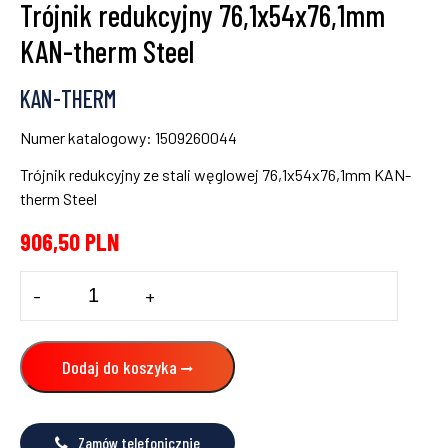
Trójnik redukcyjny 76,1x54x76,1mm
KAN-therm Steel
KAN-THERM
Numer katalogowy: 1509260044
Trójnik redukcyjny ze stali węglowej 76,1x54x76,1mm KAN-
therm Steel
906,50
PLN
ilość
-
+
Trójnik
redukcyjny
76,1x54x76,1mm
KAN-
Dodaj do koszyka
therm
Steel
Zamów telefonicznie