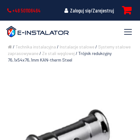
+48 501106464
Zaloguj się/Zarejestruj
/
Technika instalacyjna
/
Instalacje stalowe
/
Systemy stalowe
zaprasowywane
/
Ze stali węglowej
/ Trójnik redukcyjny
76,1x54x76,1mm KAN-therm Steel