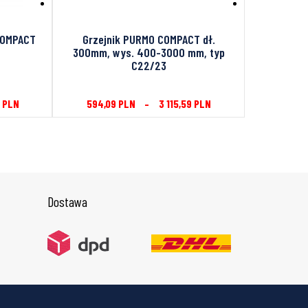
COMPACT
Grzejnik PURMO COMPACT dł.
Grzejnik 
300mm, wys. 400-3000 mm, typ
dł. 
C22/23
4
PLN
594,09
PLN
–
3 115,59
PLN
728,16
Dostawa