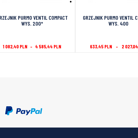
RZEJNIK PURMO VENTIL COMPACT
GRZEJNIK PURMO VENTIL 
WYS. 200*
WYS. 400
1 082,40
PLN
–
4 585,44
PLN
633,45
PLN
–
2 027,0