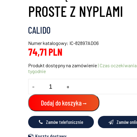
PROSTE Z NYPLAMI
CALIDO
Numer katalogowy: IC-82897AD06
74,71
PLN
Produkt dostępny na zamówienie
| Czas oczekiwania
tygodnie
ilość
-
+
PRZYŁĄCZE
GRZEJNIKOWE
PROSTE
Dodaj do koszyka
Z
NYPLAMI
Zamów telefonicznie
Zamów onli
Koszty dostawy