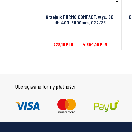
 COMPACT dł.
Grzejnik PURMO COMPACT, wys. 60,
G
-3000 mm, typ
dł. 400-3000mm, C22/33
/23
3 115,59
PLN
728,16
PLN
–
4 594,05
PLN
Obsługiwane formy płatności