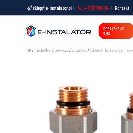
sklep@e-instalator.pl
+48 501106464
Kontakt
DOSTĘPNE OD
RĘKI
/
Technika grzewcza
/
Grzejniki
/
Akcesoria do grzejnikó