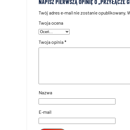
NAPISZ PIERWSZĄ OPINIĘ O „PRZYŁĄCZE 
Twój adres e-mail nie zostanie opublikowany.
W
Twoja ocena
Twoja opinia
*
Nazwa
E-mail