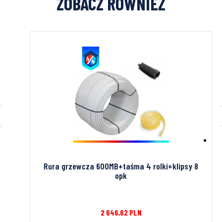
ZOBACZ RÓWNIEŻ
’’
Rura grzewcza 600MB+taśma 4 rolki+klipsy 8
opk
2 646,62
PLN