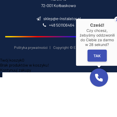
72-001 Kołbaskowo
sklep@e-instalator.pl
+48 501106464
Cześć!
Czy chcesz,
żebyśmy oddzwonili
do Ciebie za darmo
w
28
sekund?
Polityka prywatności
|
Copyright © E‑Installator 2026
TAK
Twój koszyk
0
Brak produktów w koszyku!
Kontynuuj zakupy
0