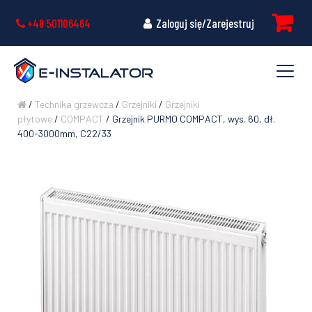
+48 501106464
Zaloguj się/Zarejestruj
/
Technika grzewcza
/
Grzejniki
/
Grzejniki
płytowe
/
COMPACT
/ Grzejnik PURMO COMPACT, wys. 60, dł.
400-3000mm, C22/33