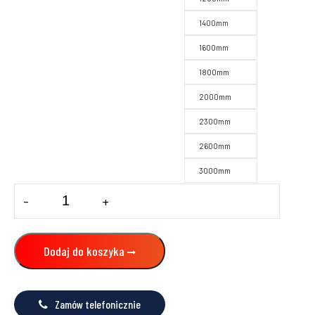
1400mm
1600mm
1800mm
2000mm
2300mm
2600mm
3000mm
ilość
-
+
Grzejnik
PURMO
COMPACT,
wys.
Dodaj do koszyka
60,
dł.
400-
3000mm,
Zamów telefonicznie
C22/33