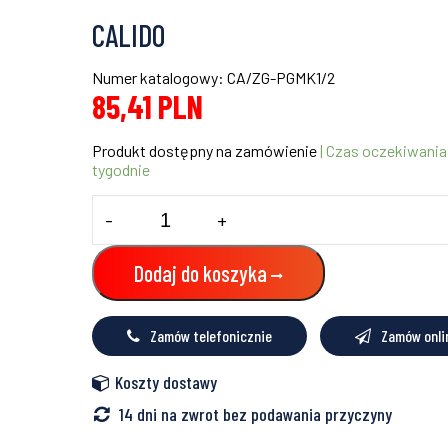
CALIDO
Numer katalogowy: CA/ZG-PGMK1/2
85,41
PLN
Produkt dostępny na zamówienie
| Czas oczekiwania
tygodnie
ilość
-
+
PRZYŁĄCZA
DOLNE
GRZEJNIKOWE
Dodaj do koszyka
KĄTOWE
Z
MOSTKIEM
Zamów telefonicznie
Zamów onli
Koszty dostawy
14 dni na zwrot bez podawania przyczyny