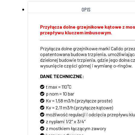
OPIS
Przyłącza dolne grzejnikowe kątowe z mo
przepływu kluczem imbusowym.
Przyłącza dolne grzejnikowe marki Calido prz
opatentowana budowa trzpienia, umożliwiająca
dzielonej budowie trzpienia, gdzie jego dolna
wysunięcie części górnej i wymianę o-ringów.
DANE TECHNICZNE:
t max = 110˚C
p nom = 10 bar
Kv = 1,58 m3/h (przyłącze proste)
Kv = 2,11 m3/h (przyłącze kątowe)
możliwość regulacji i odcięcia przepływu 
z nyplami 1/2″ x 3/4″
z mostkiem łączącym zawory