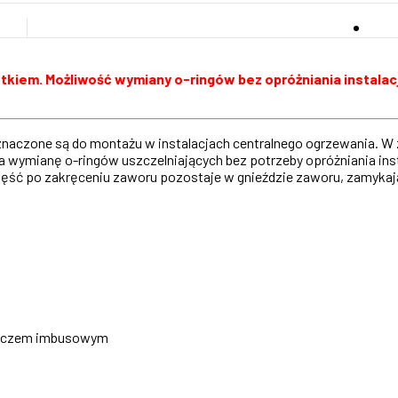
stkiem.
Możliwość wymiany o-ringów bez opróżniania instalacji
eznaczone są do montażu w instalacjach centralnego ogrzewania. 
 wymianę o-ringów uszczelniających bez potrzeby opróżniania inst
 część po zakręceniu zaworu pozostaje w gnieździe zaworu, zamyka
kluczem imbusowym