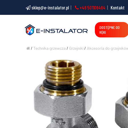
sklep@e-instalator.pl
+48 501106464
Kontakt
DOSTĘPNE OD
RĘKI
/
Technika grzewcza
/
Grzejniki
/
Akcesoria do grzejnikó