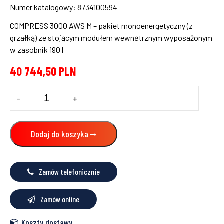
Numer katalogowy: 8734100594
COMPRESS 3000 AWS M – pakiet monoenergetyczny (z
grzałką) ze stojącym modułem wewnętrznym wyposażonym
w zasobnik 190 l
40 744,50
PLN
ilość
-
+
Powietrzna
pompa
ciepła
COMPRESS
Dodaj do koszyka
3000
AWS
6
M
Zamów telefonicznie
Bosch
Zamów online
Koszty dostawy