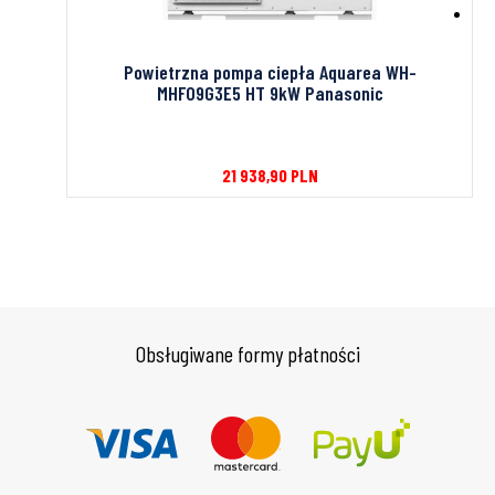
Powietrzna pompa ciepła Aquarea WH-
NIBE
MHF09G3E5 HT 9kW Panasonic
znik
21 938,90
PLN
Obsługiwane formy płatności