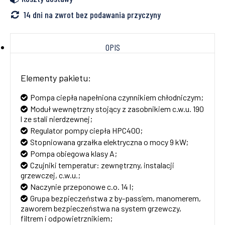
14 dni na zwrot bez podawania przyczyny
OPIS
Elementy pakietu:
Pompa ciepła napełniona czynnikiem chłodniczym;
Moduł wewnętrzny stojący z zasobnikiem c.w.u. 190
l ze stali nierdzewnej;
Regulator pompy ciepła HPC400;
Stopniowana grzałka elektryczna o mocy 9 kW;
Pompa obiegowa klasy A;
Czujniki temperatur: zewnętrzny, instalacji
grzewczej, c.w.u.;
Naczynie przeponowe c.o. 14 l;
Grupa bezpieczeństwa z by-pass’em, manomerem,
zaworem bezpieczeństwa na system grzewczy,
filtrem i odpowietrznikiem;