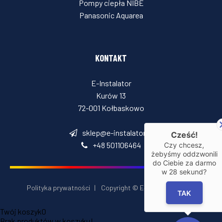
Pompy ciepła NIBE
Panasonic Aquarea
KONTAKT
E-Instalator
Kurów 13
72-001 Kołbaskowo
sklep@e-instalator.pl
Cześć!
+48 501106464
Czy chcesz,
żebyśmy oddzwonili
do Ciebie za darmo
w
28
sekund?
Polityka prywatności
|
Copyright © E‑Installator 2026
TAK
Twój koszyk
0
Brak produktów w koszyku!