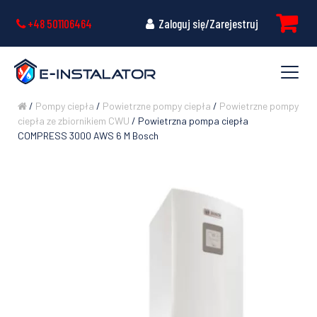
+48 501106464
Zaloguj się/Zarejestruj
/
Pompy ciepła
/
Powietrzne pompy ciepła
/
Powietrzne pompy
ciepła ze zbiornikiem CWU
/ Powietrzna pompa ciepła
COMPRESS 3000 AWS 6 M Bosch