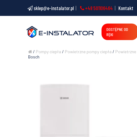
sklep@e-instalator.pl
+48 501106464
Kontakt
DOSTĘPNE OD
RĘKI
/
Pompy ciepła
/
Powietrzne pompy ciepła
/
Powietrzne
Bosch