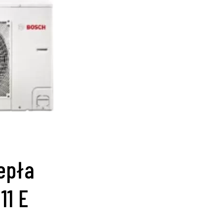
epła
11 E