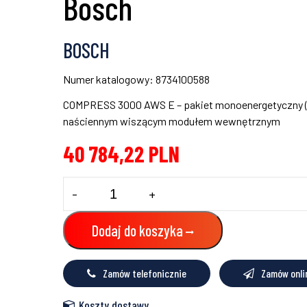
Bosch
BOSCH
Numer katalogowy: 8734100588
COMPRESS 3000 AWS E – pakiet monoenergetyczny (z
naściennym wiszącym modułem wewnętrznym
40 784,22
PLN
ilość
-
+
Powietrzna
pompa
ciepła
Dodaj do koszyka
COMPRESS
3000
AWS
Zamów telefonicznie
Zamów onli
11
E
Bosch
Koszty dostawy