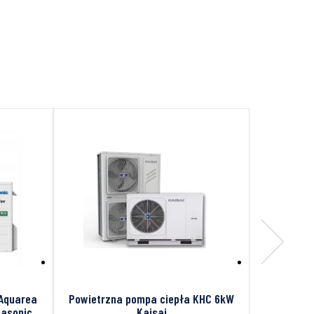
O
 Aquarea
Powietrzna pompa ciepła KHC 6kW
asonic
Kaisai
Centrala