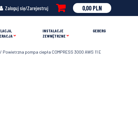
0,00
PLN
Zaloguj się/Zarejestruj
LACJA,
INSTALACJE
GEBERG
ERACJA
ZEWNĘTRZNE
/ Powietrzna pompa ciepła COMPRESS 3000 AWS 11 E