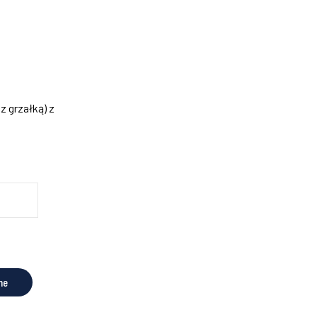
 grzałką) z
ne