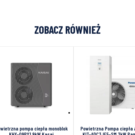
ZOBACZ RÓWNIEŻ
wietrzna pompa ciepła monoblok
Powietrzna Pompa ciepła
KHX-09PY1 9kW Kasai
KIT-ADC3JE5-SM 3kW Pan