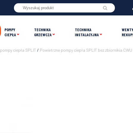
POMPY
TECHNIKA
TECHNIKA
WENTY
CIEPŁA
GRZEWCZA
INSTALACYJNA
REKUP
 pompy ciepła SPLIT
/
Powietrzne pompy ciepła SPLIT bez zbiornikia CWU