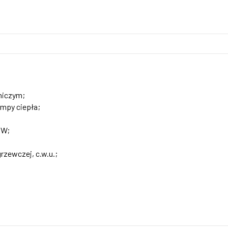
niczym;
mpy ciepła;
kW;
grzewczej, c.w.u.;