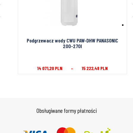
Podgrzewacz wody CWU PAW-DHW PANASONIC
200-270l
14 071,20
PLN
–
15 222,48
PLN
Obsługiwane formy płatności