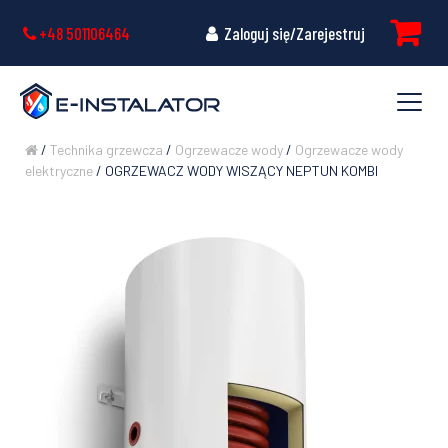
+48 501106464
Zaloguj się/Zarejestruj
/
Technika grzewcza
/
Ogrzewacze wody
/
Ogrzewacze wody
elektryczne
/ OGRZEWACZ WODY WISZĄCY NEPTUN KOMBI