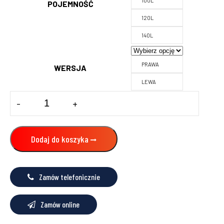
100L
POJEMNOŚĆ
120L
140L
PRAWA
WERSJA
LEWA
ilość
-
+
OGRZEWACZ
WODY
WISZĄCY
NEPTUN
Dodaj do koszyka
KOMBI
Zamów telefonicznie
Zamów online