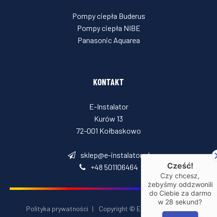
Pompy ciepła Buderus
Pompy ciepła NIBE
Panasonic Aquarea
KONTAKT
E-Instalator
Kurów 13
72-001 Kołbaskowo
sklep@e-instalator.pl
Cześć!
+48 501106464
Czy chcesz,
żebyśmy oddzwonili
do Ciebie za darmo
w
28
sekund?
Polityka prywatności
|
Copyright © E‑Installator 2026