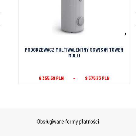
PODGRZEWACZ MULTIWALENTNY SGW(S)M TOWER
MULTI
6 355,59
PLN
–
9 575,73
PLN
Obsługiwane formy płatności