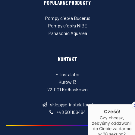
POPULARNE PRODUKTY
Pompy ciepła Buderus
Pompy ciepła NIBE
Panasonic Aquarea
KONTAKT
E-Instalator
Kurów 13
72-001 Kołbaskowo
sklep@e-instalator.pl
Cześć!
+48 501106464
Czy chcesz,
żebyśmy oddzwonili
do Ciebie za darmo
w
28
sekund?