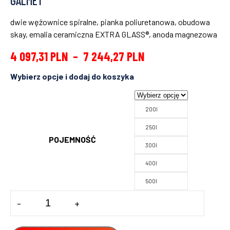
GALMET
dwie wężownice spiralne, pianka poliuretanowa, obudowa
skay, emalia ceramiczna EXTRA GLASS®, anoda magnezowa
4 097,31
PLN
–
7 244,27
PLN
200l
250l
POJEMNOŚĆ
300l
400l
500l
ilość
-
+
ZASOBNIK
BIWALENTNY
SGW(S)B