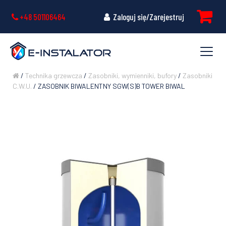
+48 501106464
Zaloguj się/Zarejestruj
/
Technika grzewcza
/
Zasobniki, wymienniki, bufory
/
Zasobniki
C.W.U.
/ ZASOBNIK BIWALENTNY SGW(S)B TOWER BIWAL