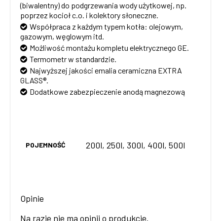
(biwalentny) do podgrzewania wody użytkowej, np.
poprzez kocioł c.o. i kolektory słoneczne.
Współpraca z każdym typem kotła: olejowym,
gazowym, węglowym itd.
Możliwość montażu kompletu elektrycznego GE.
Termometr w standardzie.
Najwyższej jakości emalia ceramiczna EXTRA
GLASS®.
Dodatkowe zabezpieczenie anodą magnezową
200l, 250l, 300l, 400l, 500l
POJEMNOŚĆ
Opinie
Na razie nie ma opinii o produkcie.