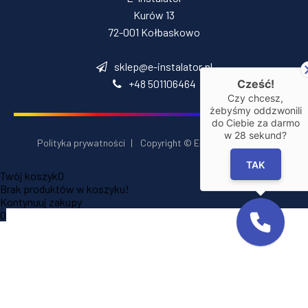
Kurów 13
72-001 Kołbaskowo
sklep@e-instalator.pl
+48 501106464
Cześć!
Czy chcesz,
żebyśmy oddzwonili
do Ciebie za darmo
w
28
sekund?
Polityka prywatności
|
Copyright © E‑Installator 2026
TAK
Twój koszyk
0
Brak produktów w koszyku!
Kontynuuj zakupy
0