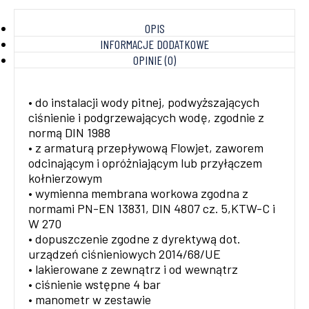
OPIS
INFORMACJE DODATKOWE
OPINIE (0)
• do instalacji wody pitnej, podwyższających
ciśnienie i podgrzewających wodę, zgodnie z
normą DIN 1988
• z armaturą przepływową Flowjet, zaworem
odcinającym i opróżniającym lub przyłączem
kołnierzowym
• wymienna membrana workowa zgodna z
normami PN-EN 13831, DIN 4807 cz. 5,KTW-C i
W 270
• dopuszczenie zgodne z dyrektywą dot.
urządzeń ciśnieniowych 2014/68/UE
• lakierowane z zewnątrz i od wewnątrz
• ciśnienie wstępne 4 bar
• manometr w zestawie