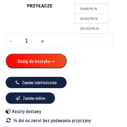
PRZYŁĄCZE
DN 65/PN 16
DN 80/PN 16
DN 100/PN 16
ilość
-
+
Naczynie
przeponowe
REFIX
DT
Dodaj do koszyka
16
16
bar
/
Zamów telefonicznie
70
°C
Zamów online
Koszty dostawy
14 dni na zwrot bez podawania przyczyny