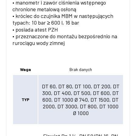
• manometr i zawór ciśnienia wstępnego
chronione metalową osłoną
• króciec do czujnika MBM w następujących
typach: 10 bar ≥ 600 l, 16 bar
• posiada atest PZH
• przeznaczone do montażu bezpośrednio na
rurociągu wody zimnej
Waga
Brak danych
DT 60, DT 80, DT 100, DT 200, DT
300, DT 400, DT 500, DT 600, DT
600, DT 1000 Ø 740, DT 1500, DT
TYP
2000, DT 3000, DT 800, DT 1000
Ø 1000
Flowjet Rp 1 ¼, DN 50/PN 16, DN