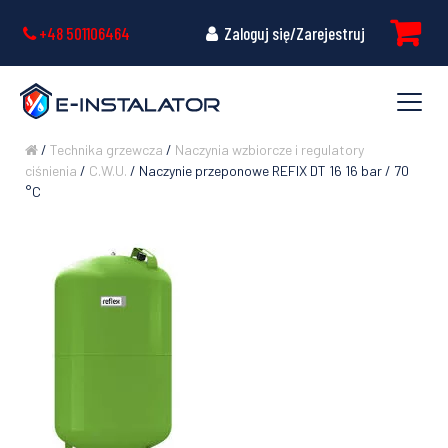
+48 501106464
Zaloguj się/Zarejestruj
/
Technika grzewcza
/
Naczynia wzbiorcze i regulatory
ciśnienia
/
C.W.U.
/ Naczynie przeponowe REFIX DT 16 16 bar / 70
°C