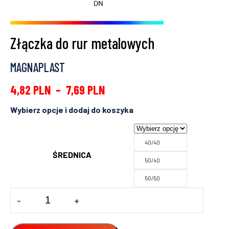
Złączka do rur metalowych
MAGNAPLAST
4,82
PLN
–
7,69
PLN
40/40
ŚREDNICA
50/40
50/50
ilość
-
+
Złączka
do
rur