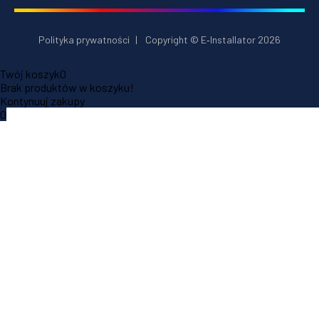
Polityka prywatności
|
Copyright © E‑Installator 2026
Twój koszyk
0
Brak produktów w koszyku!
Kontynuuj zakupy
0