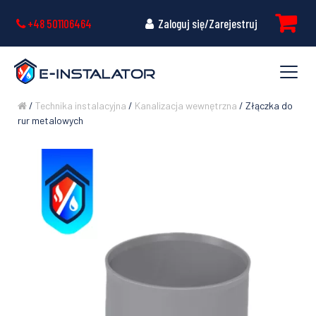
+48 501106464
Zaloguj się/Zarejestruj
/
Technika instalacyjna
/
Kanalizacja wewnętrzna
/ Złączka do
rur metalowych