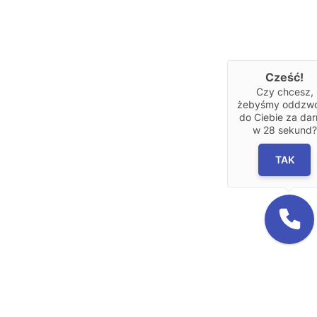
Cześć!
Czy chcesz,
żebyśmy oddzwon
do Ciebie za da
w
28
sekund?
TAK