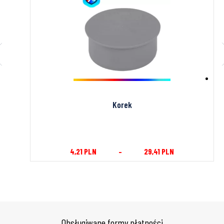
Korek
4,21
PLN
–
29,41
PLN
Obsługiwane formy płatności