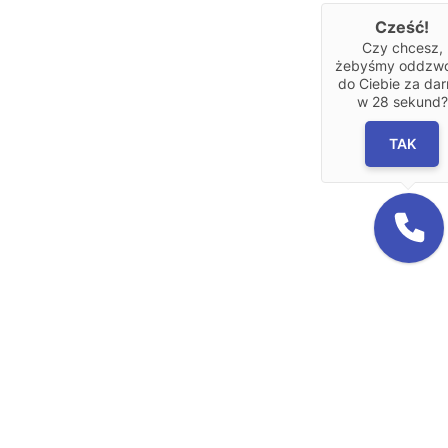
Cześć!
Czy chcesz,
żebyśmy oddzwon
do Ciebie za da
w
28
sekund?
TAK