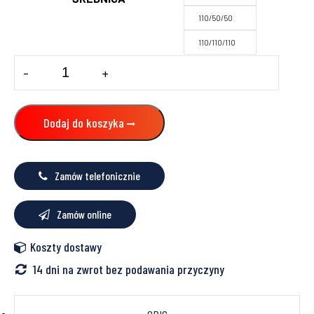
110/50/50
110/110/110
ilość
-
+
Czwórnik
kanalizacji
wewnętrznej
Magnaplast
Dodaj do koszyka
Zamów telefonicznie
Zamów online
Koszty dostawy
14 dni na zwrot bez podawania przyczyny