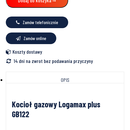
Dodaj do koszyka
Logamax
plus
GB122i-
20H,
Zamów telefonicznie
podgrzewacz
c.w.u.
BJB
Zamów online
100
(E),
Koszty dostawy
sterownik
RC310
14 dni na zwrot bez podawania przyczyny
(czarny)
BUDERUS
OPIS
Kocioł gazowy Logamax plus
GB122