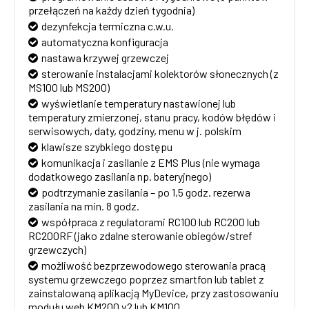
przełączeń na każdy dzień tygodnia)
dezynfekcja termiczna c.w.u.
automatyczna konfiguracja
nastawa krzywej grzewczej
sterowanie instalacjami kolektorów słonecznych (z
MS100 lub MS200)
wyświetlanie temperatury nastawionej lub
temperatury zmierzonej, stanu pracy, kodów błędów i
serwisowych, daty, godziny, menu w j. polskim
klawisze szybkiego dostępu
komunikacja i zasilanie z EMS Plus (nie wymaga
dodatkowego zasilania np. bateryjnego)
podtrzymanie zasilania – po 1,5 godz. rezerwa
zasilania na min. 8 godz.
współpraca z regulatorami RC100 lub RC200 lub
RC200RF (jako zdalne sterowanie obiegów/stref
grzewczych)
możliwość bezprzewodowego sterowania pracą
systemu grzewczego poprzez smartfon lub tablet z
zainstalowaną aplikacją MyDevice, przy zastosowaniu
modułu web KM200 v2 lub KM100