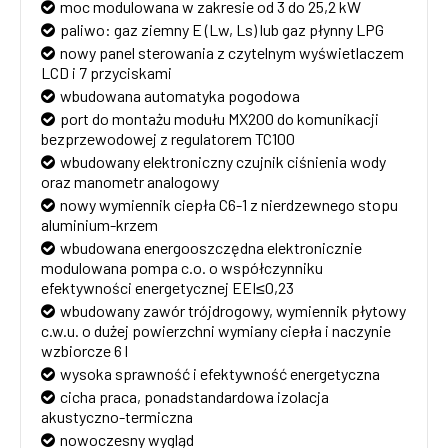
moc modulowana w zakresie od 3 do 25,2 kW
paliwo: gaz ziemny E (Lw, Ls) lub gaz płynny LPG
nowy panel sterowania z czytelnym wyświetlaczem
LCD i 7 przyciskami
wbudowana automatyka pogodowa
port do montażu modułu MX200 do komunikacji
bezprzewodowej z regulatorem TC100
wbudowany elektroniczny czujnik ciśnienia wody
oraz manometr analogowy
nowy wymiennik ciepła C6-1 z nierdzewnego stopu
aluminium-krzem
wbudowana energooszczędna elektronicznie
modulowana pompa c.o. o współczynniku
efektywności energetycznej EEI≤0,23
wbudowany zawór trójdrogowy, wymiennik płytowy
c.w.u. o dużej powierzchni wymiany ciepła i naczynie
wzbiorcze 6 l
wysoka sprawność i efektywność energetyczna
cicha praca, ponadstandardowa izolacja
akustyczno-termiczna
nowoczesny wygląd