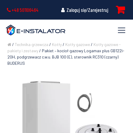
+48 501106464
Zaloguj się/Zarejestruj
/
Technika grzewcza
/
Kotły
/
Kotły gazowe
/
Kotły gazowe -
pakiety i zestawy
/ Pakiet – kocioł gazowy Logamax plus GB122i-
20H, podgrzewacz c.w.u. BJB 100 (E), sterownik RC310 (czarny)
BUDERUS