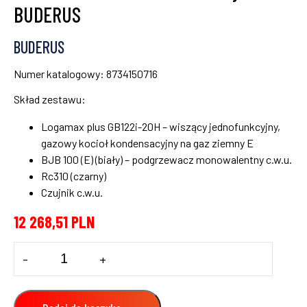
BUDERUS
BUDERUS
Numer katalogowy: 8734150716
Skład zestawu:
Logamax plus GB122i-20H – wiszący jednofunkcyjny,
gazowy kocioł kondensacyjny na gaz ziemny E
BJB 100 (E) (biały) – podgrzewacz monowalentny c.w.u.
Rc310 (czarny)
Czujnik c.w.u.
12 268,51
PLN
ilość
-
+
Pakiet
–
kocioł
gazowy