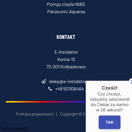
Pompy ciepła NIBE
Panasonic Aquarea
KONTAKT
E-Instalator
Kurów 13
72-001 Kołbaskowo
sklep@e-instalator.pl
Cześć!
+48 501106464
Czy chcesz,
żebyśmy oddzwonili
do Ciebie za darmo
w
28
sekund?
Polityka prywatności
|
Copyright © E‑Installator 2026
TAK
Twój koszyk
0