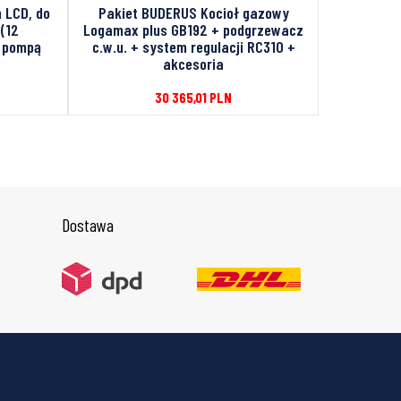
 LCD, do
Pakiet BUDERUS Kocioł gazowy
Kocioł g
(12
Logamax plus GB192 + podgrzewacz
PLUS G
 pompą
c.w.u. + system regulacji RC310 +
akcesoria
29 815,
30 365,01
PLN
Dostawa