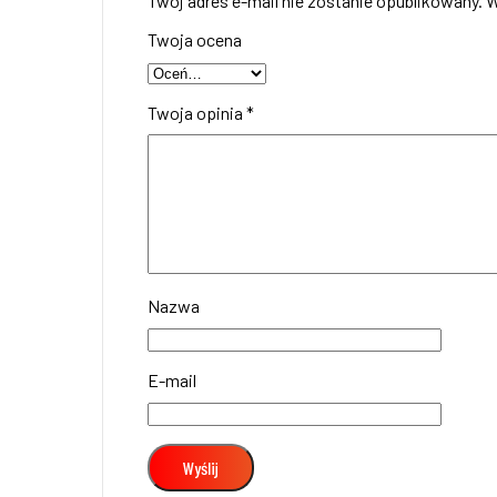
Twój adres e-mail nie zostanie opublikowany.
W
Twoja ocena
Twoja opinia
*
Nazwa
E-mail