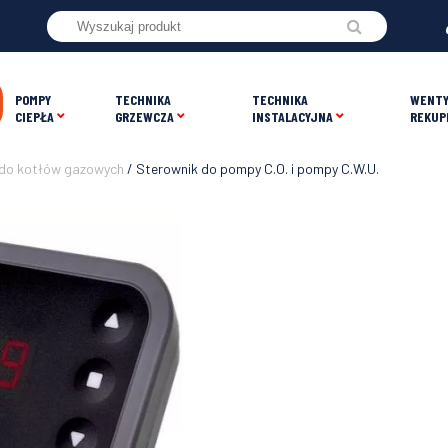
POMPY
TECHNIKA
TECHNIKA
WENTY
CIEPŁA
GRZEWCZA
INSTALACYJNA
REKUP
 do kotłów gazowych
/ Sterownik do pompy C.O. i pompy C.W.U.