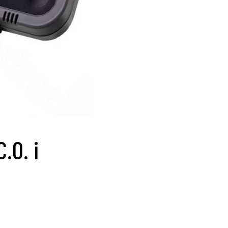
.O. i