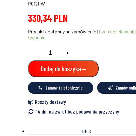
PC12HW
330,34
PLN
Produkt dostępny na zamówienie
| Czas oczekiwania
tygodnie
ilość
-
+
Sterownik
do
pompy
Dodaj do koszyka
C.O.
i
pompy
Zamów telefonicznie
Zamów onli
C.W.U.
Koszty dostawy
14 dni na zwrot bez podawania przyczyny
OPIS