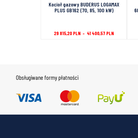
Kocioł gazowy
Kocioł gazowy BUDERUS LOGAMAX
2 + podgrzewacz
PLUS GB162 (70, 85, 100 kW)
6
egulacji RC310 +
oria
29 815,20
PLN
–
41 400,57
PLN
01
PLN
Obsługiwane formy płatności