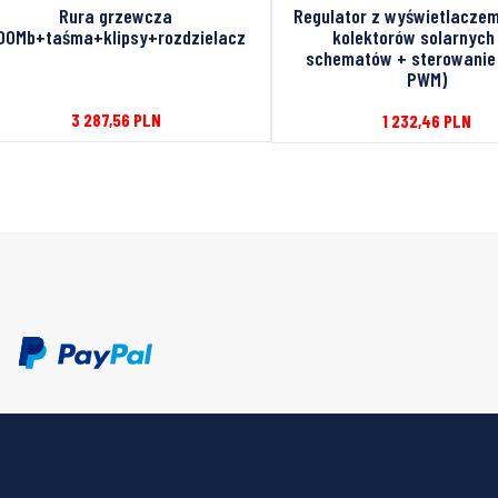
Rura grzewcza
Regulator z wyświetlaczem
00Mb+taśma+klipsy+rozdzielacz
kolektorów solarnych 
schematów + sterowanie
PWM)
3 287,56
PLN
1 232,46
PLN