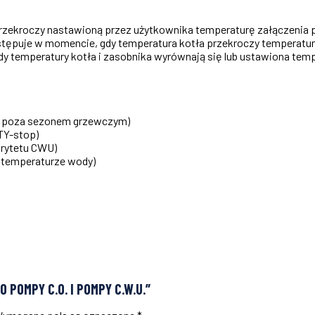
 przekroczy nastawioną przez użytkownika temperaturę załączenia
tępuje w momencie, gdy temperatura kotła przekroczy temperatur
 temperatury kotła i zasobnika wyrównają się lub ustawiona temp
 CO poza sezonem grzewczym)
NTY-stop)
orytetu CWU)
j temperaturze wody)
 POMPY C.O. I POMPY C.W.U.”