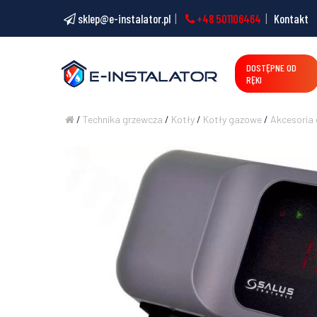
sklep@e-instalator.pl
+48 501106464
Kontakt
DOSTĘPNE OD
RĘKI
/
Technika grzewcza
/
Kotły
/
Kotły gazowe
/
Akcesoria