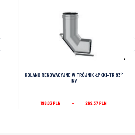
KOLANO RENOWACYJNE W TRÓJNIK ŁPKKI-TR 93°
INV
198,03
PLN
–
269,37
PLN