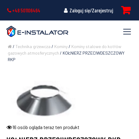
+48 501106464
Zaloguj się/Zarejestruj
/
Technika grzewcza
/
Kominy
/
Kominy stalowe do kotłów
gazowych atmosferycznych
/ KOŁNIERZ PRZECIWDESZCZOWY
RKP
16
osób ogląda teraz ten produkt