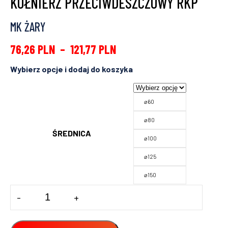
KOŁNIERZ PRZECIWDESZCZOWY RKP
MK ŻARY
76,26
PLN
–
121,77
PLN
⌀60
⌀80
ŚREDNICA
⌀100
⌀125
⌀150
ilość
-
+
KOŁNIERZ
PRZECIWDESZCZOWY
RKP