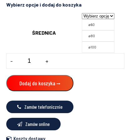
⌀60
ŚREDNICA
⌀80
⌀100
ilość
-
+
KOLANO
Z
REWIZJĄ
ŁRKKI
Dodaj do koszyka
93°
INV
Zamów telefonicznie
Zamów online
Koszty dostawy