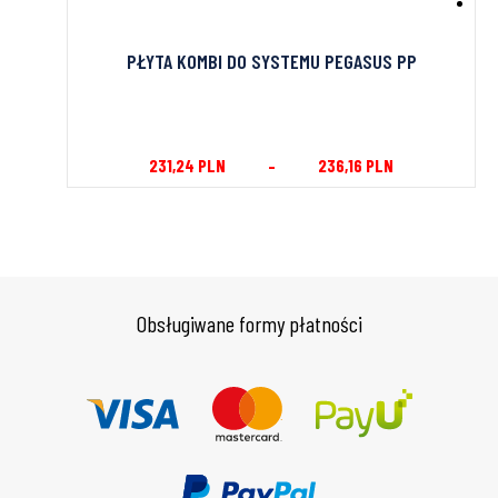
egasus
PŁYTA KOMBI DO SYSTEMU PEGASUS PP
231,24
PLN
–
236,16
PLN
Obsługiwane formy płatności