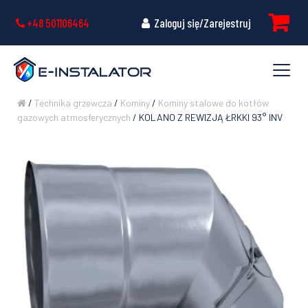
+48 501106464
Zaloguj się/Zarejestruj
/
Technika grzewcza
/
Kominy
/
Kominy stalowe do kotłów
gazowych atmosferycznych
/ KOLANO Z REWIZJĄ ŁRKKI 93° INV