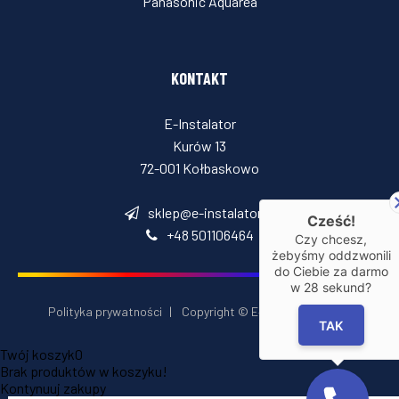
Panasonic Aquarea
KONTAKT
E-Instalator
Kurów 13
72-001 Kołbaskowo
sklep@e-instalator.pl
Cześć!
+48 501106464
Czy chcesz,
żebyśmy oddzwonili
do Ciebie za darmo
w
28
sekund?
Polityka prywatności
|
Copyright © E‑Installator 2026
TAK
Twój koszyk
0
Brak produktów w koszyku!
Kontynuuj zakupy