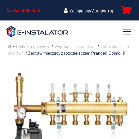
+48 501106464
Zaloguj się/Zarejestruj
/
Technika grzewcza
/
Wyposażenie kotłowni
/
Zabezpieczenia
kotłowni
/ Zestaw mieszący z rozdzielaczem Prandelli Colmix-R