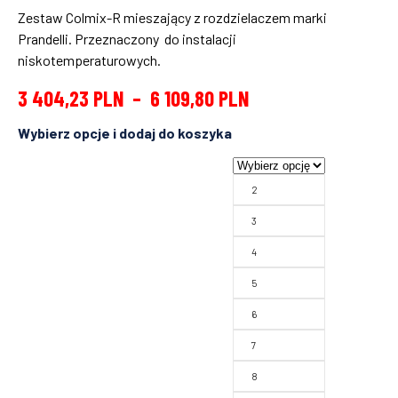
Zestaw Colmix-R mieszający z rozdzielaczem marki
Prandelli. Przeznaczony do instalacji
niskotemperaturowych.
3 404,23
PLN
–
6 109,80
PLN
2
3
4
5
6
7
8