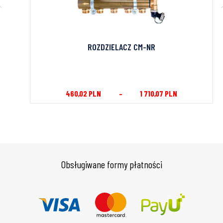
ROZDZIELACZ CM-NR
460,02
PLN
–
1 710,07
PLN
Obsługiwane formy płatności