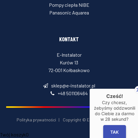
Pompy ciepła NIBE
Panasonic Aquarea
KONTAKT
E-Instalator
Kurów 13
72-001 Kołbaskowo
sklep@e-instalator.pl
+48 501106464
Cześć!
Czy chcesz,
żebyśmy oddzwonili
do Ciebie za darmo
w
28
sekund?
Polityka prywatności
|
Copyright © E‑Installator 2026
TAK
Twój koszyk
0