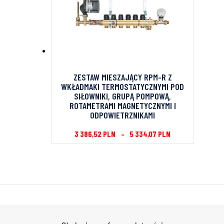
ZESTAW MIESZAJĄCY RPM-R Z
WKŁADMAKI TERMOSTATYCZNYMI POD
SIŁOWNIKI, GRUPĄ POMPOWĄ,
ROTAMETRAMI MAGNETYCZNYMI I
ODPOWIETRZNIKAMI
3 386,52
PLN
–
5 334,07
PLN