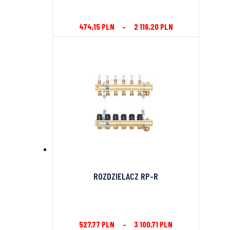
474,15
PLN
–
2 116,20
PLN
ROZDZIELACZ RP-R
527,77
PLN
–
3 100,71
PLN