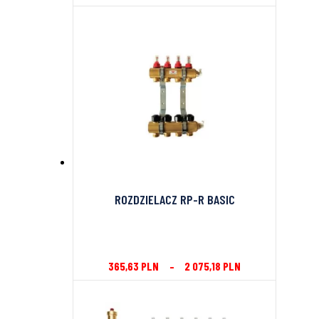
ROZDZIELACZ RP-R BASIC
365,63
PLN
–
2 075,18
PLN