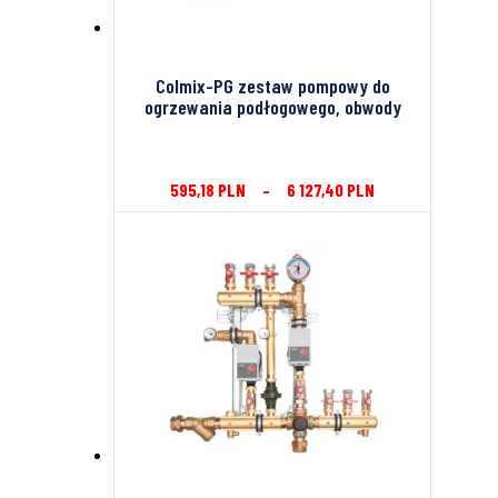
Colmix-PG zestaw pompowy do
ogrzewania podłogowego, obwody
595,18
PLN
–
6 127,40
PLN