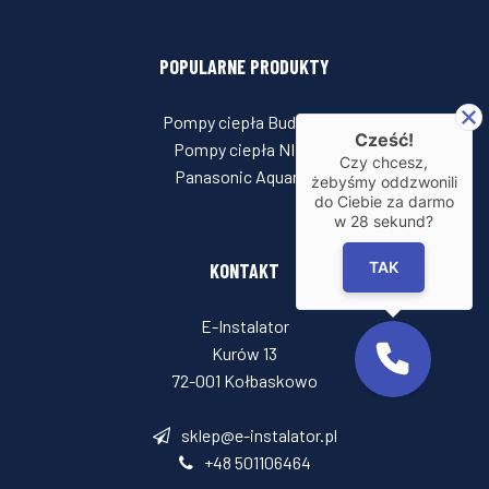
POPULARNE PRODUKTY
Pompy ciepła Buderus
Cześć!
Pompy ciepła NIBE
Czy chcesz,
Panasonic Aquarea
żebyśmy oddzwonili
do Ciebie za darmo
w
28
sekund?
TAK
KONTAKT
E-Instalator
Kurów 13
72-001 Kołbaskowo
sklep@e-instalator.pl
+48 501106464