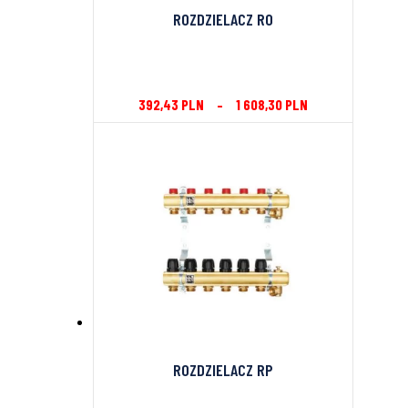
ROZDZIELACZ RO
392,43
PLN
–
1 608,30
PLN
ROZDZIELACZ RP