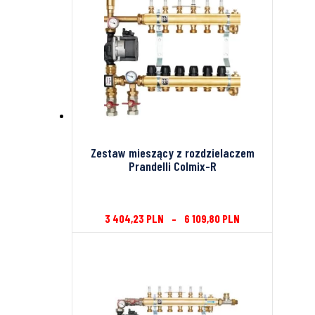
Zestaw mieszący z rozdzielaczem
Prandelli Colmix-R
3 404,23
PLN
–
6 109,80
PLN