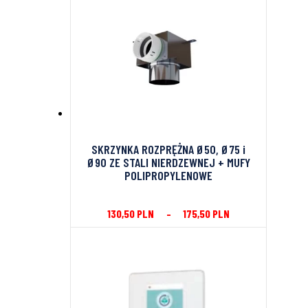
SKRZYNKA ROZPRĘŻNA Ø50, Ø75 i
Ø90 ZE STALI NIERDZEWNEJ + MUFY
POLIPROPYLENOWE
130,50
PLN
–
175,50
PLN