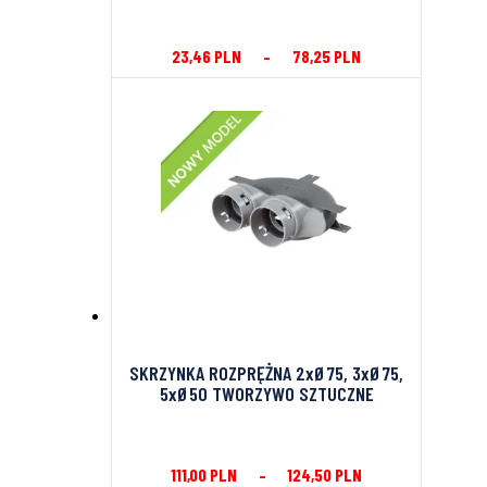
23,46
PLN
–
78,25
PLN
SKRZYNKA ROZPRĘŻNA 2xØ75, 3xØ75,
5xØ50 TWORZYWO SZTUCZNE
111,00
PLN
–
124,50
PLN