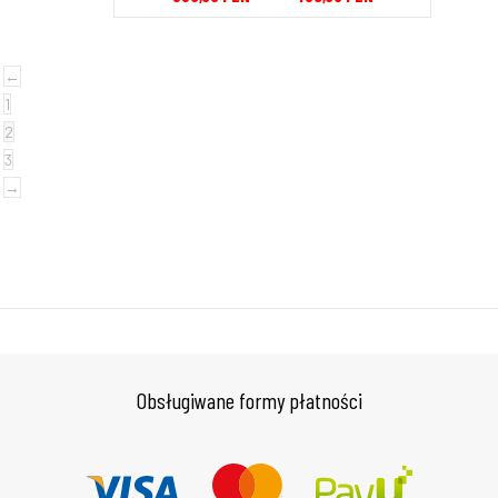
←
1
2
3
→
Obsługiwane formy płatności