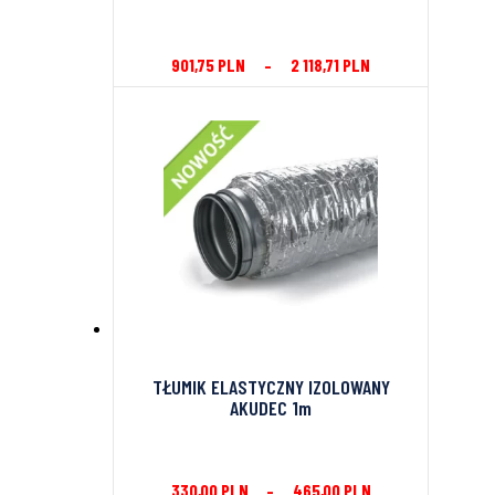
901,75
PLN
–
2 118,71
PLN
TŁUMIK ELASTYCZNY IZOLOWANY
AKUDEC 1m
330,00
PLN
–
465,00
PLN