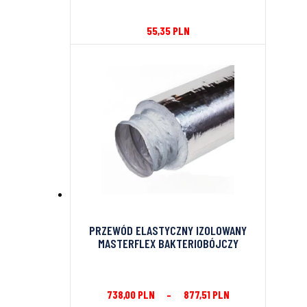
55,35
PLN
PRZEWÓD ELASTYCZNY IZOLOWANY
MASTERFLEX BAKTERIOBÓJCZY
738,00
PLN
–
877,51
PLN