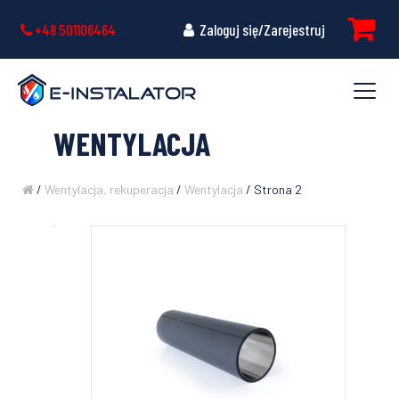
+48 501106464
Zaloguj się/Zarejestruj
WENTYLACJA
/
Wentylacja, rekuperacja
/
Wentylacja
/ Strona 2