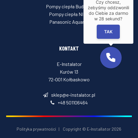
Czy chcesz,
Pompy ciepła Buderus
żebyśmy oddzwonili
do Ciebie za darmo
Pompy ciepła NIBE
w
28
sekund?
Panasonic Aquarea
TAK
KONTAKT
E-Instalator
Kurów 13
72-001 Kołbaskowo
sklep@e-instalator.pl
+48 501106464
Polityka prywatności
|
Copyright © E‑Installator 2026