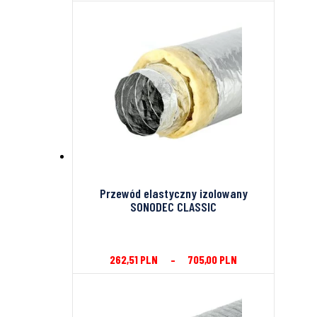
Przewód elastyczny izolowany
SONODEC CLASSIC
262,51
PLN
–
705,00
PLN