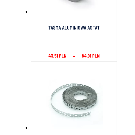
TAŚMA ALUMINIOWA ASTAT
43,51
PLN
–
84,01
PLN