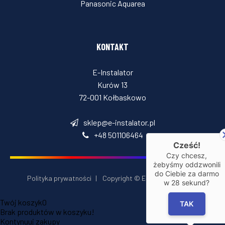
Panasonic Aquarea
KONTAKT
E-Instalator
Kurów 13
72-001 Kołbaskowo
sklep@e-instalator.pl
+48 501106464
Cześć!
Czy chcesz,
żebyśmy oddzwonili
do Ciebie za darmo
Polityka prywatności
|
Copyright © E‑Installator 2026
w
28
sekund?
Twój koszyk
0
TAK
Brak produktów w koszyku!
Kontynuuj zakupy