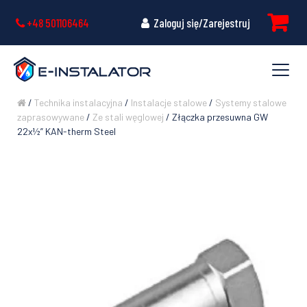
+48 501106464
Zaloguj się/Zarejestruj
/
Technika instalacyjna
/
Instalacje stalowe
/
Systemy stalowe
zaprasowywane
/
Ze stali węglowej
/ Złączka przesuwna GW
22x½” KAN-therm Steel