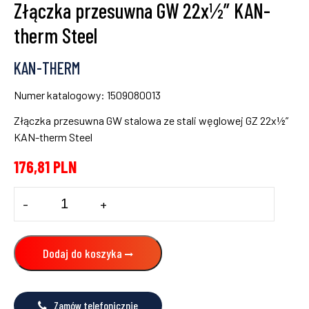
Złączka przesuwna GW 22x½” KAN-
therm Steel
KAN-THERM
Numer katalogowy: 1509080013
Złączka przesuwna GW stalowa ze stali węglowej GZ 22x½”
KAN-therm Steel
176,81
PLN
ilość
-
+
Złączka
przesuwna
GW
22x½"
Dodaj do koszyka
KAN-
therm
Steel
Zamów telefonicznie