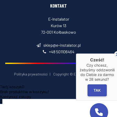
KONTAKT
E-Instalator
Kurów 13
72-001 Kołbaskowo
sklep@e-instalator.pl
+48 501106464
Cześć!
Czy chcesz,
żebyśmy oddzwonili
Polityka prywatności
|
Copyright © E‑Installator 2026
do Ciebie za darmo
w
28
sekund?
Twój koszyk
0
TAK
Brak produktów w koszyku!
Kontynuuj zakupy
0