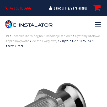
+48 501106464
Zaloguj się/Zarejestruj
/
Technika instalacyjna
/
Instalacje stalowe
/
Systemy stalowe
zaprasowywane
/
Ze stali węglowej
/ Złączka GZ 35×1¼” KAN-
therm Steel