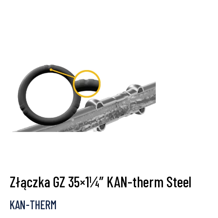
Złączka GZ 35×1¼” KAN-therm Steel
KAN-THERM