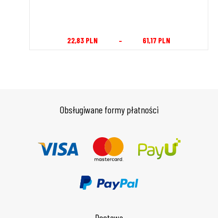
3,11
PLN
–
41,60
PLN
Obsługiwane formy płatności
Dostawa