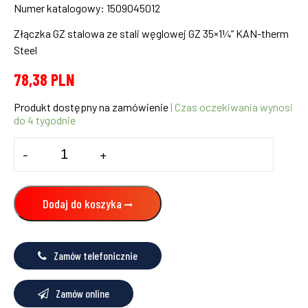
Numer katalogowy: 1509045012
Złączka GZ stalowa ze stali węglowej GZ 35×1¼” KAN-therm
Steel
78,38
PLN
Produkt dostępny na zamówienie
| Czas oczekiwania wynosi
do 4 tygodnie
ilość
-
+
Złączka
GZ
35x1¼"
KAN-
Dodaj do koszyka
therm
Steel
Zamów telefonicznie
Zamów online